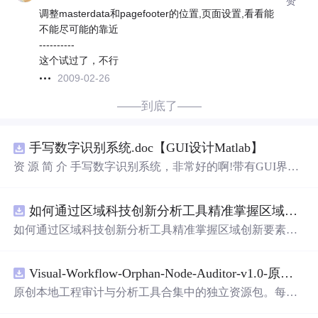
赞
调整masterdata和pagefooter的位置,页面设置,看看能
不能尽可能的靠近
----------
这个试过了，不行
2009-02-26
——到底了——
手写数字识别系统.doc【GUI设计Matlab】
资 源 简 介 手写数字识别系统，非常好的啊!带有GUI界
面，使用方便! 详 情 说 明 用这个手写数字识别系统，你可
以轻松地识别手写数字。这个系统不仅功能强大，而且还
如何通过区域科技创新分析工具精准掌握区域创新要素分布与产业链融合现状？.docx
带有直观的图形用户界面（GUI），非常容易使用。你只
需要将手写数字输入系统，它将立即给出准确的识别结
如何通过区域科技创新分析工具精准掌握区域创新要素分
果。这个系统可以在各种场景中使用，无论是学校、工作
布与产业链融合现状？
还是日常生活，都能为你提供快速和准确的识别服务。它
是一个非常方便和实用的工具，你一定会喜欢它的！
Visual-Workflow-Orphan-Node-Auditor-v1.0-原创源码与文档.zip
原创本地工程审计与分析工具合集中的独立资源包。每个
ZIP包含完整源码、3项自动化测试、可复现合成示例、离