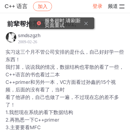
C++ 语言
登录
频道
加入
帖子详情
社区
C++ 语言
服务超时,请刷新
前辈帮推荐点书&#xff01;
页面重试
smdszgzh
2009-02-26
实习这三个月不管公司安排的是什么，自己好好学一些
东西！
我打算，说说我的情况，数据结构也零散的看了一些，
C++语言的书也看过二本
C++primer和另外一本，VC方面看过孙鑫的15个视
频，后面的没有看了，当时
看了他讲的，自己也做了一遍，不过现在忘的差不多
了！
1.我想现在系统的看下数据结构
2.再熟悉一下C++primer
3.主要要看MFC