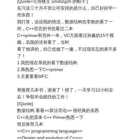
[Quote=引用楼主 smdszgzh 的帖子:]
实习这三个月不管公司安排的是什么，自己好好学一
些东西！
我打算，说说我的情况，数据结构也零散的看了一
些，C++语言的书也看过二本
C++primer和另外一本，VC方面看过孙鑫的15个视
频，后面的没有看了，当时
看了他讲的，自己也做了一遍，不过现在忘的差不多
了！
1.我想现在系统的看下数据结构
2.再熟悉一下C++primer
3.主要要看MFC
帮推荐几本书，谢谢了！拼了，一天学习12小时左
右！争取毕业能找份工作！
[/Quote]
数据结构 看看<<算法导论>> 很经典的东西
C++先把原来 C++ Primer熟悉一下
然后推荐几本
<<C++ programming language>>
<<Design and evolution of C++>>