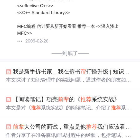
<<effective C++>>
<<C++ Standard Library>>
MFC编程 估计要从新开始看看 推荐一本 <<深入浅出
MFC>>
2009-02-26
——到底了——
我是新手拆书家，我在拆书
帮
打怪升级 | 知识实践
本文探讨了知识管理中的实践问题，通过作者的朋友如何
引入拆书
帮
的RIA便签法来理解和应用知识。文章描述了
拆书
帮
的方法论，以及作者个人通过拆书过级经历的实际
【阅读笔记】项亮
前辈
的《
推荐
系统实战》
挑战和收获，强调了学以致用的重要性。
本文是对《
推荐
系统实战》的阅读笔记。介绍了
推荐
系统
产生背景、应用及评测方法，包括评测指标如用户满意
度、预测准确度等。还阐述了利用用户行为、标签、上下
前辈
大公司的面试，重点是他
推荐
我们应该看得那些书
文和社交网络信息的算法，分析了冷启动问题及解决办
法，最后给出设计
推荐
系统的十个建议。
作者分享了在准备腾讯面试过程中的经验，包括笔试、面