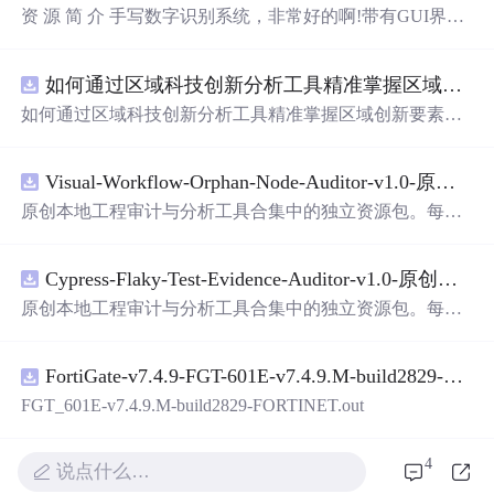
资 源 简 介 手写数字识别系统，非常好的啊!带有GUI界
面，使用方便! 详 情 说 明 用这个手写数字识别系统，你可
以轻松地识别手写数字。这个系统不仅功能强大，而且还
如何通过区域科技创新分析工具精准掌握区域创新要素分布与产业链融合现状？.docx
带有直观的图形用户界面（GUI），非常容易使用。你只
需要将手写数字输入系统，它将立即给出准确的识别结
如何通过区域科技创新分析工具精准掌握区域创新要素分
果。这个系统可以在各种场景中使用，无论是学校、工作
布与产业链融合现状？
还是日常生活，都能为你提供快速和准确的识别服务。它
是一个非常方便和实用的工具，你一定会喜欢它的！
Visual-Workflow-Orphan-Node-Auditor-v1.0-原创源码与文档.zip
原创本地工程审计与分析工具合集中的独立资源包。每个
ZIP包含完整源码、3项自动化测试、可复现合成示例、离
线HTML、JSON与SVG报告、1080×720真实运行效果图、
Cypress-Flaky-Test-Evidence-Auditor-v1.0-原创源码与文档.zip
README、运行说明、功能清单、MIT License及原创与授
权声明。解压后进入project目录，执行npm test验证算法，
原创本地工程审计与分析工具合集中的独立资源包。每个
执行npm run report生成报告，也可通过本地静态服务器打
ZIP包含完整源码、3项自动化测试、可复现合成示例、离
开网页。运行时零第三方依赖，不包含热点产品或开源项
线HTML、JSON与SVG报告、1080×720真实运行效果图、
目源码、Logo、官方截图、论文、生产日志或其他受限素
FortiGate-v7.4.9-FGT-601E-v7.4.9.M-build2829-FORTINET.out
README、运行说明、功能清单、MIT License及原创与授
材。适合前端开发、AI应用工程、测试审计和课程实践。
权声明。解压后进入project目录，执行npm test验证算法，
FGT_601E-v7.4.9.M-build2829-FORTINET.out
执行npm run report生成报告，也可通过本地静态服务器打
开网页。运行时零第三方依赖，不包含热点产品或开源项
4
说点什么…
目源码、Logo、官方截图、论文、生产日志或其他受限素
材。适合前端开发、AI应用工程、测试审计和课程实践。