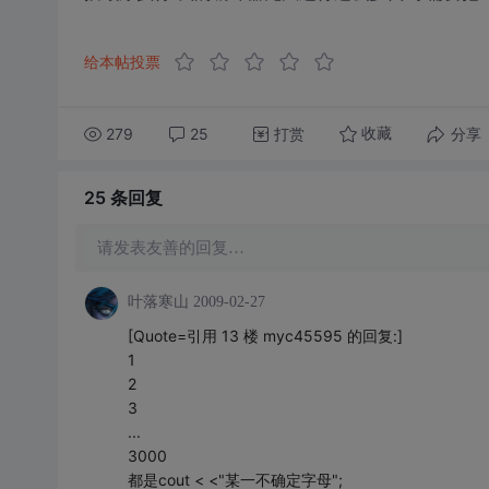
给本帖投票
279
25
打赏
分享
收藏
25 条
回复
请发表友善的回复…
叶落寒山
2009-02-27
[Quote=引用 13 楼 myc45595 的回复:]
1
2
3
...
3000
都是cout < <"某一不确定字母";