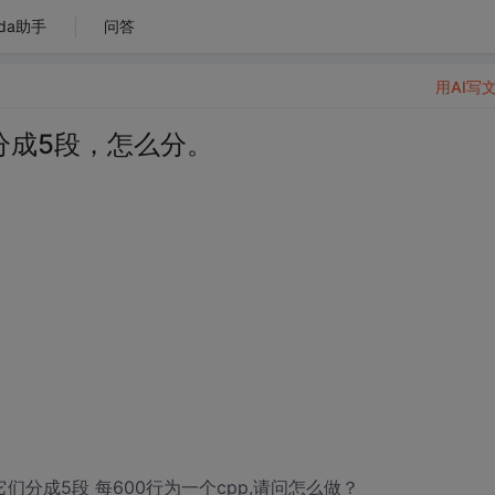
da助手
问答
用AI写
分成5段，怎么分。
分成5段 每600行为一个cpp,请问怎么做？