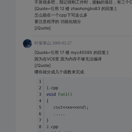
不算很多吧，我记得刚工作时，接触的项目，有三个C
[Quote=引用 12 楼 zhaohongbo83 的回复:]
怎么能在一个cpp下写这么多
要注意程序的 功能化细分
[/Quote]
叶落寒山
2009-02-27
[Quote=引用 17 楼 myc45595 的回复:]
因为在VC6里 因为内存不够无法编译
[/Quote]
哪你就分成几个函数来完成
1.
cpp
void
Fun1
()
{
cout
<<xx<<
endl
;
   .....
}
2.
cpp