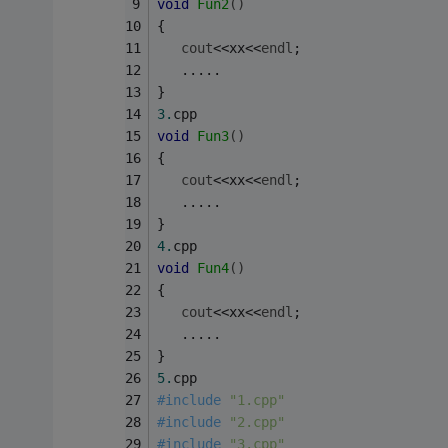
void
Fun2
()
{
cout
<<xx<<
endl
;
   .....
}
3.
cpp
void
Fun3
()
{
cout
<<xx<<
endl
;
   .....
}
4.
cpp
void
Fun4
()
{
cout
<<xx<<
endl
;
   .....
}
5.
cpp
#
include
"1.cpp"
#
include
"2.cpp"
#
include
"3.cpp"