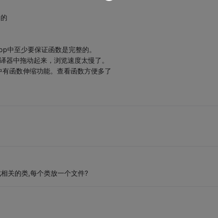
用的
cpp中至少要保证函数是完整的。
编译器中拖动起来，浏览速度太慢了。
S中有函数伸缩功能。查看函数方便多了
相关的类,每个类放一个文件?