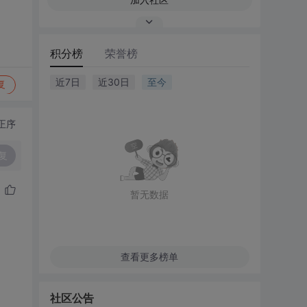
积分榜
荣誉榜
近7日
近30日
至今
复
正序
复
暂无数据
查看更多榜单
社区公告