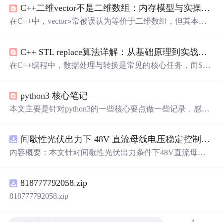
C++二维vector不是二维数组：内存模型与实操指南
>常被误认为等价于二维数组，但其本质
在C++中，vector
是‘一维vector，每个元素为独立可变长vector’的嵌套结
构。它不保证内存连续，支持锯齿状布局，具备行级动态
C++ STL replace算法详解：从基础原理到实战应用
扩容能力，适用于不确定规模、需频繁增删的场景。理解
其底层内存分配（外层存指针、内层各自管理堆内存）、
在C++编程中，数据处理与转换是常见的核心任务，而ST
初始化契约（如vector
int>>(R, vector<
>(C))触发R次
int
L（标准模板库）算法提供了高效、泛型的解决方案。其
独立构造）及访问语义（[]无检查、at()带异常），是避免
中，replace算法系列作为基础且强大的工具，实现了对容
越界崩溃、深拷贝误用和性能陷阱的关键。本文聚焦初学
python3 核心笔记
器或字符串中元素的批量替换操作。其原理基于迭代器抽
者高频踩坑点
象，通过遍历指定范围并比较元素值或执行谓词判断，将
本文主要是针对python3的一些核心要点做一些记录，感兴
符合条件的元素替换为新值，体现了声明式编程的思想。
趣的可以关注和订阅。会持续更新，这个玩意学习一下，
该技术的价值在于提升代码的简洁性、可读性和可维护
可以为数据分析和AI打下一定的基础。
性，避免了手动编写循环可能引入的错误。在实际工程
间歇性光伏出力下 48V 直流母线电压稳定控制及储能双向充放电闭环调控体系研究（Simulink仿真实现）
中，replace算法广泛应用于数据清洗、字符串处理、状态
内容概要：本文针对间歇性光伏出力条件下48V直流母线
更新等场景。例如，在数据预处理时，可使用rep
电压稳定控制及储能双向充放电闭环调控问题，提出一种
基于离网光伏直流微网系统的协同控制体系。通过构建包
818777792058.zip
含光伏阵列、Boost型DC-DC变换器、双向DC-DC变换器
与锂离子电池储能系统的完整拓扑结构，结合光伏最大功
818777792058.zip
率点跟踪（MPPT）技术和储能系统的双向功率调节能
力，实现对功率供需失衡的有效抑制。系统采用分层控制