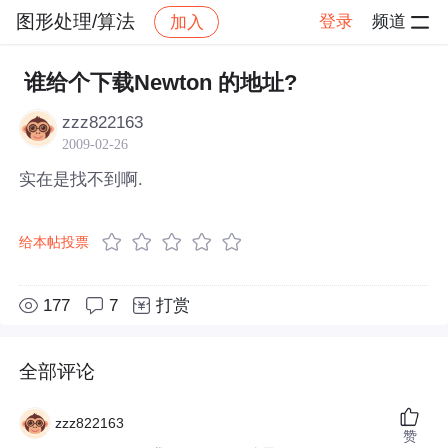
图形处理/算法
登录
频道
加入
帖子详情
社区
图形处理/算法
谁给个下载Newton 的地址?
zzz822163
2009-02-26
实在是找不到啊.
给本帖投票
177
7
打赏
全部评论
zzz822163
赞