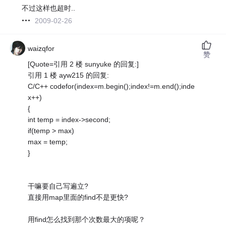
不过这样也超时..
2009-02-26
waizqfor
赞
[Quote=引用 2 楼 sunyuke 的回复:]
引用 1 楼 ayw215 的回复:
C/C++ codefor(index=m.begin();index!=m.end();inde
x++)
{
int temp = index->second;
if(temp > max)
max = temp;
}
干嘛要自己写遍立?
直接用map里面的find不是更快?
用find怎么找到那个次数最大的项呢？