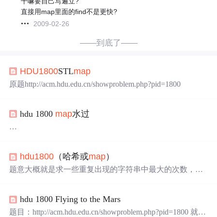
干嘛要自己写遍立?
直接用map里面的find不是更快?
2009-02-26
——到底了——
HDU1800
STL
map
原题http://acm.hdu.edu.cn/showproblem.php?pid=1800
hdu 1800
map
水过
http://acm.hdu.edu.cn/showproblem.php?pid=1800
输出最多重复的level个数就ok
hdu1800
（哈希或
map
）
using namespace std; #include<
> int a[301
#include
map
0]; int main() { //freopen("a.txt","r",stdin); int n; while(sc
题意大概就是求一些重复出现的字符串中最大的次数，用
anf("%d",&n)!=EOF) { int i;
map
map
可以水过，但是时间比较慢，rp不好就
会
TLE，看服
务器洛，正好学了了哈希，用哈希搞是绝对不
会
超时
的 写
hdu 1800 Flying to the Mars
贴个
map
写法，998ms,760,670还TLE了一次，也是醉了 #in
clude #include #include #include #include #include #include usi
题目：http://acm.hdu.edu.cn/showproblem.php?pid=1800 就是