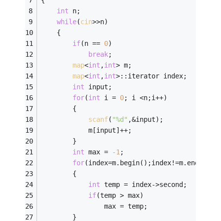
{            
int
 n; 
while
(
cin
>>n)
    {
if
(n == 
0
)
break
;     
map
<
int
,
int
> m;
map
<
int
,
int
>::iterator index;
int
 input;
for
(
int
 i = 
0
; i <n;i++)
        {
scanf
(
"%d"
,&input);
            m[input]++;
        }
int
 max = 
-1
;
for
(index=m.begin();index!=m.end();in
        {
int
 temp = index->second;
if
(temp > max)
                max = temp;
        }