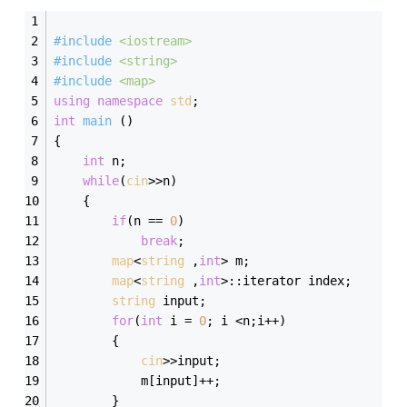
#
include
<iostream>
#
include
<string>
#
include
<map>
using
namespace
std
;
int
main
()
{            
int
 n; 
while
(
cin
>>n)
	{
if
(n == 
0
)
break
; 	
map
<
string
 ,
int
> m;
map
<
string
 ,
int
>::iterator index;
string
 input;
for
(
int
 i = 
0
; i <n;i++)
		{
cin
>>input;
			m[input]++;
		}