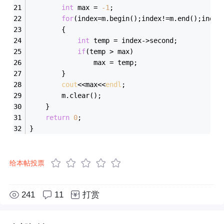
int
 max = 
-1
;
for
(index=m.begin();index!=m.end();index
		{
int
 temp = index->second;
if
(temp > max)
				max = temp;
		}
cout
<<max<<
endl
;
		m.clear();
	}
return
0
;
}
给本帖投票
241
11
打赏