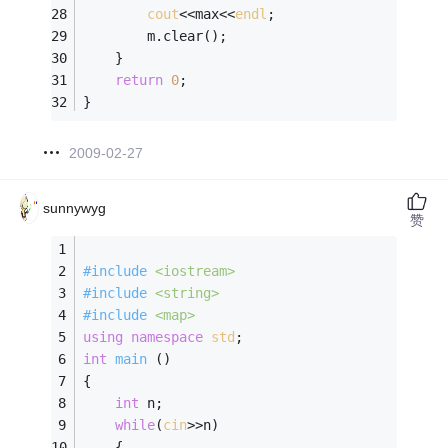
cout
<<max<<
endl
;
        m.clear();
    }
return
0
;
}
2009-02-27
sunnywyg
赞
#
include
<iostream>
#
include
<string>
#
include
<map>
using
namespace
std
;
int
main
()
{            
int
 n; 
while
(
cin
>>n)
	{