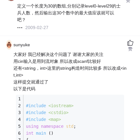
赞
定义一个长度为30的数组,分别记录level0-level29的士
兵人数，然后输出这30个数中的最大值应该就可以
吧？
2009-02-27
sunyuke
赞
大家好 我已经解决这个问题了 谢谢大家的关注
用cin输入是用到流对象 所以改成scanf比较好
还有<string，int>这里的string构造时间比较多 所以改成<in
t,int>
这样提交就通过了
以下是代码
#
include
<iostream>
#
include
<cstdio>
#
include
<map>
using
namespace
std
;
int
main
()