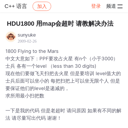
C++ 语言
登录
频道
加入
帖子详情
社区
C++ 语言
HDU1800 用map会超时 请教解决办法
sunyuke
2009-02-26
1800 Flying to the Mars
中文大意如下：PPF要攻占火星 有n个（小于3000）
士兵 各有一个level （less than 30 digits)
现在他们要做飞天扫把去火星 但是要培训 level值大的
士兵后面可以坐小的 每把扫把上可以坐无限个人 但是
要保证他们的level是递减的，
求所用最小扫把数
一下是我的代码 但是老超时 请问原因 如果有不同的解
法 请尽量写出代码 谢谢！