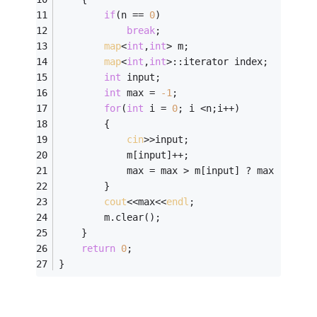
if
(n == 
0
)
break
;     
map
<
int
,
int
> m;
map
<
int
,
int
>::iterator index;
int
 input;
int
 max = 
-1
;
for
(
int
 i = 
0
; i <n;i++)
		{
cin
>>input;
			m[input]++;
			max = max > m[input] ? max : m[in
		}
cout
<<max<<
endl
;
		m.clear();
	}
return
0
;
}