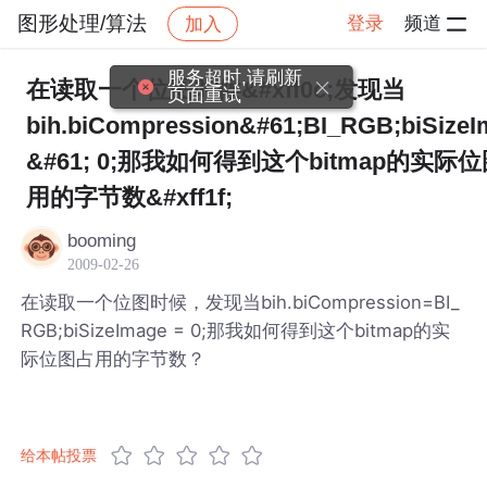
图形处理/算法
登录
频道
加入
帖子详情
社区
图形处理/算法
服务超时,请刷新
在读取一个位图时候&#xff0c;发现当
页面重试
bih.biCompression&#61;BI_RGB;biSizeI
&#61; 0;那我如何得到这个bitmap的实际
用的字节数&#xff1f;
booming
2009-02-26
在读取一个位图时候，发现当bih.biCompression=BI_
RGB;biSizeImage = 0;那我如何得到这个bitmap的实
际位图占用的字节数？
给本帖投票