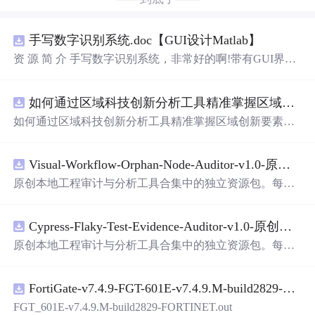
手写数字识别系统.doc【GUI设计Matlab】
资 源 简 介 手写数字识别系统，非常好的啊!带有GUI界
面，使用方便! 详 情 说 明 用这个手写数字识别系统，你可
以轻松地识别手写数字。这个系统不仅功能强大，而且还
如何通过区域科技创新分析工具精准掌握区域创新要素分布与产业链融合现状？.docx
带有直观的图形用户界面（GUI），非常容易使用。你只
需要将手写数字输入系统，它将立即给出准确的识别结
如何通过区域科技创新分析工具精准掌握区域创新要素分
果。这个系统可以在各种场景中使用，无论是学校、工作
布与产业链融合现状？
还是日常生活，都能为你提供快速和准确的识别服务。它
是
一个
非常方便和实用的工具，你一定会喜欢它的！
Visual-Workflow-Orphan-Node-Auditor-v1.0-原创源码与文档.zip
原创本地工程审计与分析工具合集中的独立资源包。每个
ZIP包含完整源码、3项自动化测试、可复现合成示例、离
线HTML、JSON与SVG报告、1080×720真实运行效果图、
Cypress-Flaky-Test-Evidence-Auditor-v1.0-原创源码与文档.zip
README、运行说明、功能清单、MIT License及原创与授
权声明。解压后进入project目录，执行npm test验证算法，
原创本地工程审计与分析工具合集中的独立资源包。每个
执行npm run report生成报告，也可通过本地静态服务器打
ZIP包含完整源码、3项自动化测试、可复现合成示例、离
开网页。运行时零第三方依赖，不包含热点产品或开源项
线HTML、JSON与SVG报告、1080×720真实运行效果图、
目源码、Logo、官方截图、论文、生产日志或其他受限素
FortiGate-v7.4.9-FGT-601E-v7.4.9.M-build2829-FORTINET.out
README、运行说明、功能清单、MIT License及原创与授
材。适合前端开发、AI应用工程、测试审计和课程实践。
权声明。解压后进入project目录，执行npm test验证算法，
FGT_601E-v7.4.9.M-build2829-FORTINET.out