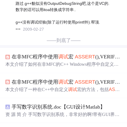
路过.g++貌似没有OutputDebugString吧,这个是VC的.
数字的话可以用itoa转换成字符串..
g++没有调试经验(除了运行时使用printf外).帮顶.
2009-02-27
——到底了——
在非MFC程序中使用
调试
宏
ASSERT
(),VERIFY()和 TRACE()
本文介绍了如何在非MFC的C++ Windows程序中自定义
AS
SERT
(), VERIFY()和TRACE()宏，以适应不同工程类型的
需求。作者简化了断言失败时的对话框，改为断点中断，
在非MFC程序中使用
调试
宏
ASSERT
(),VERIFY()和 TRACE()
并提供了必要的debug.h和debug.cpp文件。此外，还讨论了
如何扩展TRACE()宏以使用MessageBox显示
调试
信息。 11
本文介绍了一种在C++中自定义
调试
宏的方法，包括
ASSE
2419558,10551643,Python实现蒙特卡洛抽样：粒子滤波与
RT
、VERIFY和TRACE宏的实现，适用于不同类型的Wind
图像处理,['蒙特卡洛粒子滤波定位算法', 'Python', '图像算
ows工程项目。这些宏能帮助开发者更有效地进行程序
调
法', '数据处理', '统计模拟']
手写数字识别系统.doc【GUI设计Matlab】
试
。
资 源 简 介 手写数字识别系统，非常好的啊!带有GUI界
面，使用
方便
! 详 情 说 明 用这个手写数字识别系统，你可
以轻松地识别手写数字。这个系统不仅功能强大，而且还