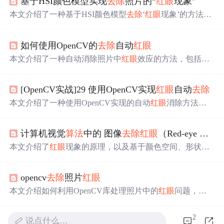
基于HSI颜色模型实现
去除
照片的“
红眼
现象”
本文介绍了一种基于HSI颜色模型
去除
‘
红眼
现象’的方法。
通过
算法
转换，有效地从图像中定位并处理
红眼
问题。未
来计划结合人脸检测自动定位眼睛区域，以实现更便捷的
如何使用OpenCV的
去除
自动
红眼
操作。
本文介绍了一种自动消除照片中
红眼
效应的方法，包括眼
睛检测、遮住
红眼
、清理瞳孔面罩、修复
红眼
和更换固定
眼部区域等步骤。
[OpenCV实战]29 使用OpenCV实现
红眼
自动
去除
本文介绍了一种使用OpenCV实现的自动
红眼
消除方法，
包括眼部检测、
红眼
遮掩、清除瞳孔掩模空洞及
红眼
修复
等步骤，通过处理使图像中的
红眼
效果得以消除。
计算机视觉
算法
中的 图像
去除
红眼
（Red-eye Removal）
本文介绍了
红眼
现象的原理，以及基于颜色空间、形状分
析和机器学习的图像
去除
红眼
方法。技术在数码相机中的
应用和发展前景被探讨，展示了不同方法的优缺点和未来
opencv
去除
照片
红眼
发展趋势。
本文介绍如何利用OpenCV库处理照片中的
红眼
问题，通
过特定
算法
修复眼部的红色反射，实现自然的图像增强。
2
说点什么…