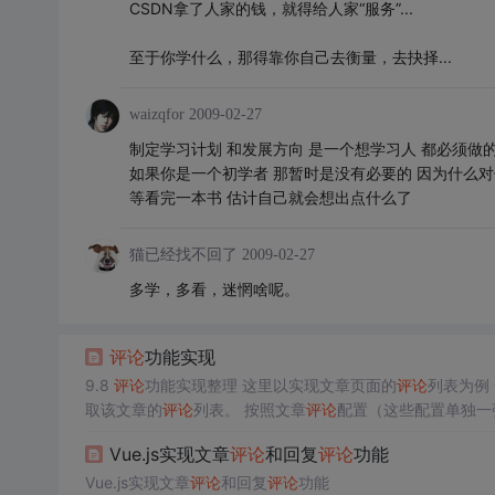
CSDN拿了人家的钱，就得给人家“服务”...
至于你学什么，那得靠你自己去衡量，去抉择...
waizqfor
2009-02-27
制定学习计划 和发展方向 是一个想学习人 都必须做
如果你是一个初学者 那暂时是没有必要的 因为什么
等看完一本书 估计自己就会想出点什么了
猫已经找不回了
2009-02-27
多学，多看，迷惘啥呢。
评论
功能实现
9.8
评论
功能实现整理 这里以实现文章页面的
评论
取该文章的
评论
列表。 按照文章
评论
配置（这些配置单独一
Vue.js实现文章
评论
和回复
评论
功能
Vue.js实现文章
评论
和回复
评论
功能