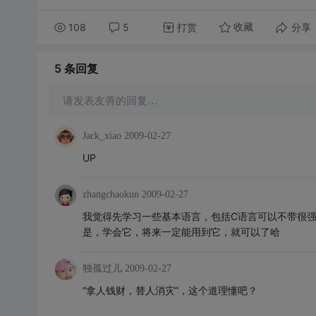
108
5
打赏
分享
收藏
5 条
回复
请发表友善的回复…
Jack_xiao
2009-02-27
UP
zhangchaokun
2009-02-27
我觉得先学习一些基本语言，包括C语言可以不带很
是，学会它，将来一定能用到它，就可以了哈
独孤过儿
2009-02-27
“拿人钱财，替人消灾”，这个道理懂吧？