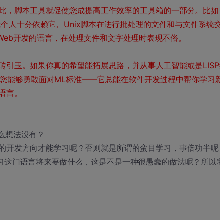
此，脚本工具就促使您成提高工作效率的工具箱的一部分。比如
外壳，我个人十分依赖它。Unix脚本在进行批处理的文件和与文件系统
于Web开发的语言，在处理文件和文字处理时表现不俗。
引玉。如果你真的希望能拓展思路，并从事人工智能或是LISP
或是您能够勇敢面对ML标准——它总能在软件开发过程中帮你学习
语言。
么想法没有？
的开发方向才能学习呢？否则就是所谓的蛮目学习，事倍功半呢
习这门语言将来要做什么，这是不是一种很愚蠢的做法呢？所以