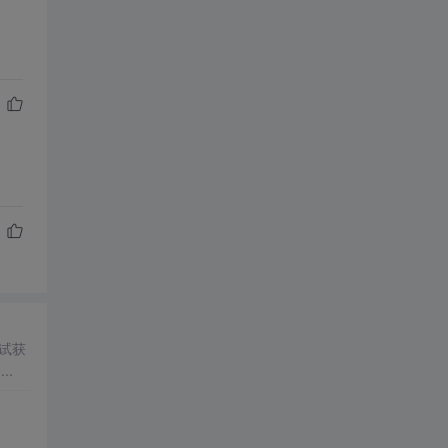
。 ...