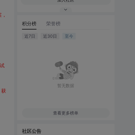
案，
积分榜
荣誉榜
近7日
近30日
至今
尝试
暂无数据
，获
查看更多榜单
社区公告