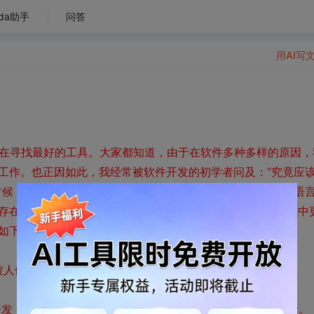
da助手
问答
用AI写
一直在寻找最好的工具。大家都知道，由于在软件多种多样的原因，
工作。也正因如此，我经常被软件开发的初学者问及：“究竟应
时候，他们却变得一脸茫然。原来这些人一直认为，一种最佳语
存在万能的“银弹”，但是，我却可以为您推荐几款在专业领域中
如下的一个清单：
被人们使用在企业级应用软件的开发中。
开发，这当然也包括了对Windows Office套件接口的各类开发。