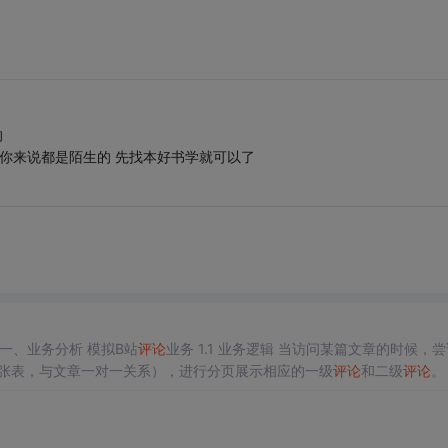
的
对你来说都是陌生的 先找本好书学就可以了
列表为例 一、业务分析 模拟B站
评论
业务 1.1 业务逻辑 当访问某篇文章的时候，尝试获
张表，与文章一对一关系），进行分页展示相应的一级
评论
和二级
评论