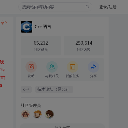
登录/注册
文章
C++ 语言
65,212
250,514
社区成员
社区内容
我
该学
发帖
与我相关
我的任务
分享
言可
更
c++
技术论坛（原bbs）
社区管理员
加入社区