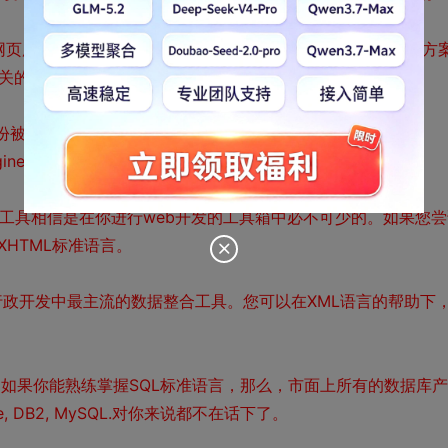
在建立网页所需的快速原型时功不可没。或许它不是一个长期的解决方
相关的首选。
人的身份被大家所接受，当下很多流行的网络应用程序都广泛使用
Engine般自然支持服务而继续存在。
pt 这三种工具相信是在你进行web开发的工具箱中必不可少的。如果您
HTML标准语言。
和行政开发中最主流的数据整合工具。您可以在XML语言的帮助下
。如果你能熟练掌握SQL标准语言，那么，市面上所有的数据库产
cle, DB2, MySQL.对你来说都不在话下了。