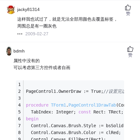
jacky81314
赞
这样我也试过了，就是无法全部用颜色去覆盖标签，
周围总是有一圈灰色
2009-02-27
bdmh
赞
属性中没有的
可以考虑第三方控件或者自画
PageControl1.OwnerDraw := True;
//设置完这个后
procedure
TForm1
.
PageControl1DrawTab
(Control:
  TabIndex: Integer; 
const
 Rect: TRect; Activ
begin
  Control.Canvas.Brush.Style := bsSolid;
  Control.Canvas.Brush.Color := clRed;
  Control.Canvas.FillRect(Rect);