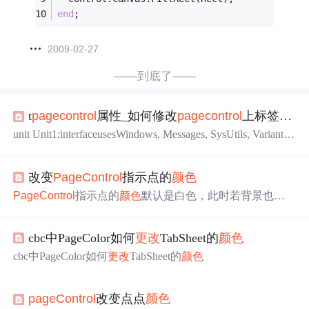
end
;
2009-02-27
——到底了——
t
pagecontrol
属性_如何修改
pagecontrol
上标签的底色(50分)
unit Unit1;interfaceusesWindows, Messages, SysUtils, Variants,
Classes, Graphics, Controls, Forms,Dialogs, ComCtrls;typeTTab
sheet = class(ComCtrls.TTabSheet)privateFColor: TColor;proce
改变
PageControl
指示点的
颜色
dure SetColor(va...
PageControl
指示点的
颜色
默认是白色，此时若背景也是
白色，就完全看不到
PageControl
控件。那么需要
更改
指
示点的
颜色
：
cbc中PageColor如何
更改
TabSheet的
颜色
cbc中PageColor如何
更改
TabSheet的
颜色
pageControl
改变点点
颜色