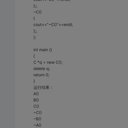
};;
~C()
{
cout<<"~C()"<<endl;
};;
};
int main ()
{
C *q = new C();
delete q;
return 0;
}
运行结果：
A()
B()
C()
~C()
~B()
~A()