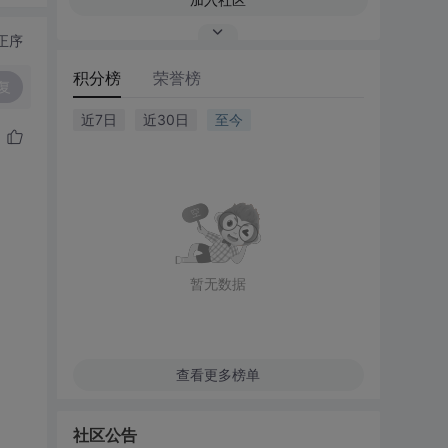
正序
积分榜
荣誉榜
复
近7日
近30日
至今
暂无数据
查看更多榜单
社区公告