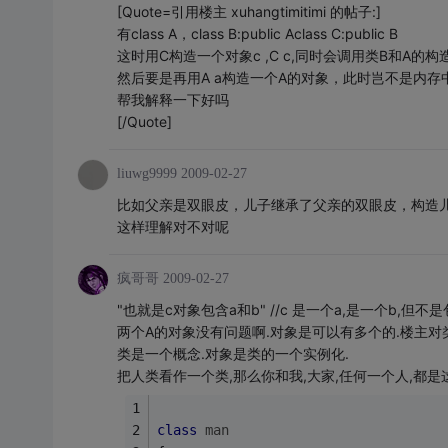
[Quote=引用楼主 xuhangtimitimi 的帖子:]
有class A，class B:public Aclass C:public B
这时用C构造一个对象c ,C c,同时会调用类B和A的
然后要是再用A a构造一个A的对象，此时岂不是内存
帮我解释一下好吗
[/Quote]
liuwg9999
2009-02-27
比如父亲是双眼皮，儿子继承了父亲的双眼皮，构造
这样理解对不对呢
疯哥哥
2009-02-27
"也就是c对象包含a和b" //c 是一个a,是一个b,但不
两个A的对象没有问题啊.对象是可以有多个的.楼主对
类是一个概念.对象是类的一个实例化.
把人类看作一个类,那么你和我,大家,任何一个人,都是
class
man