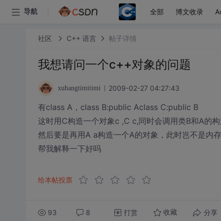
全部
博文收录
A
导航
社区
C++ 语言
帖子详情
我想请问一个c++对象的问题
2009-02-27 04:27:43
xuhangtimitimi
有class A，class B:public Aclass C:public B
这时用C构造一个对象c ,C c,同时会调用类B和A的
然后要是再用A a构造一个A的对象，此时岂不是内
帮我解释一下好吗
给本帖投票
93
8
打赏
分享
收藏