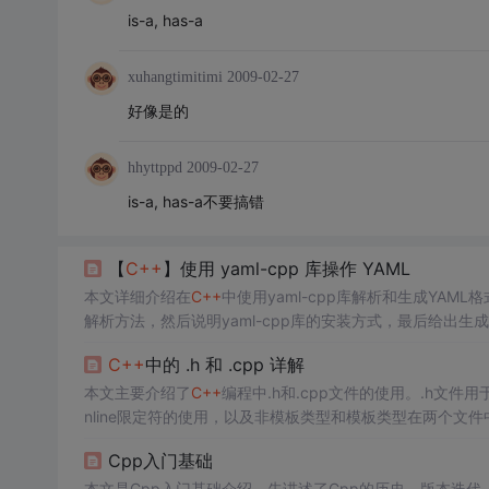
is-a, has-a
xuhangtimitimi
2009-02-27
好像是的
hhyttppd
2009-02-27
is-a, has-a不要搞错
【
C++
】使用 yaml-cpp 库操作 YAML
本文详细介绍在
C++
中使用yaml-cpp库解析和生成YA
解析方法，然后说明yaml-cpp库的安装方式，最后给出生
C++
中的 .h 和 .cpp 详解
本文主要介绍了
C++
编程中.h和.cpp文件的使用。.h文
nline限定符的使用，以及非模板类型和模板类型在两个文
Cpp入门基础
本文是Cpp入门基础介绍。先讲述了Cpp的历史、版本迭代