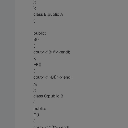
};
};
class B:public A
{
public:
B()
{
cout<<"B()"<<endl;
};
~B()
{
cout<<"~B()"<<endl;
};;
};
class C:public B
{
public:
C()
{
cout<<"C()"<<endl;