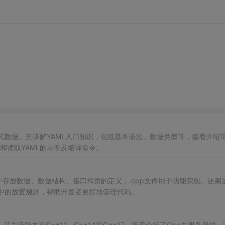
ML格式数据。先讲解YAML入门知识，包括基本语法、数据类型等，接着介绍
成和读取YAML的示例及编译命令。
件用于存放数据、数据结构、接口和类的定义，.cpp文件用于功能实现。还阐述
件中的放置规则，帮助开发者更好地管理代码。
，其主流版本有
C++
11、
C++
14和
C++
17。接着介绍了Cpp在服务器端、