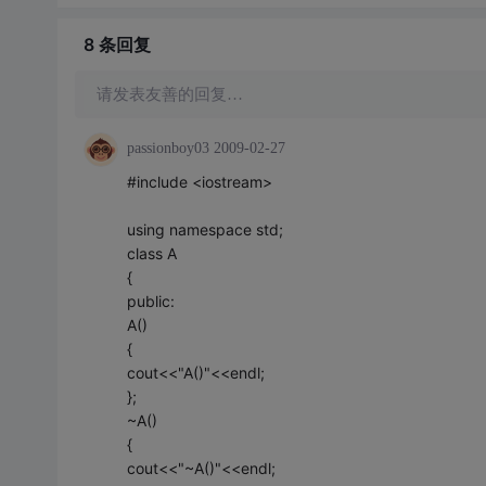
8 条
回复
请发表友善的回复…
passionboy03
2009-02-27
#include <iostream>
using namespace std;
class A
{
public:
A()
{
cout<<"A()"<<endl;
};
~A()
{
cout<<"~A()"<<endl;