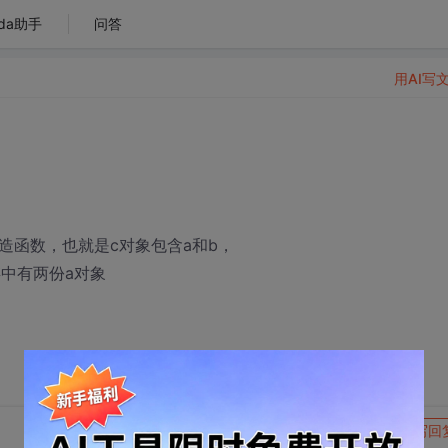
da助手
问答
用AI写
构造函数，也就是c对象包含a和b，
存中有两份a对象
转发到动态
举报
写回