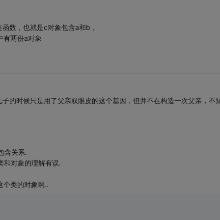
构造函数，也就是c对象包含a和b，
中有两份a对象
儿子的时候只是用了父亲双眼皮的这个基因，但并不在构造一次父亲，不
是包含关系.
类和对象的理解有误.
这个类的对象啊..