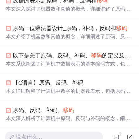
数据的表示之原码，补码，反码和
移码
本文深入探讨了机器数和真值的概念，详细讲解了原码、
反码、补码和
移码
的基础概念及计算方法。解析了为何使
用这些编码方式，并通过
数学原理
解释了补码在计算机运
原码一位乘法器设计_原码，补码，反码和
移码
算中的优越性。
本文介绍了机器数和真值的概念，详细阐述了原码、反
码、补码和
移码
的基础概念、计算方法，解释了使用这些
编码方式的原因，说明了补码取值范围比原码、反码多一
以下是关于原码、反码、补码、
移码
的定义及其在8位机器字长下的示例，并结合定点数、浮点数和校验码的相关知识进行系统说明
位的原因，还深入探讨了计算机将符号位参与运算并把减
法变加法背后的
数学原理
。
本文系统阐述了计算机中数据表示的基本编码方式，包括
原码、反码、补码和
移码
的定义及8位示例，深入分析补码
基于模运算统一加减法的
数学原理
，并介绍定点数、浮点
【C语言】原码、反码、补码
数（IEEE 754标准）的结构与校验码（奇偶、海明、CR
C）的作用，揭示其在数据运算与可靠性中的核心地位。
本文详细解释了计算机中数字的机器数表示，包括原码、
反码、补码和
移码
的区别，以及它们在解决减法问题中的
作用，通过
数学原理
展示了如何用正数替代负数进行计
原码、反码、补码、
移码
算。,
本文深入解析了计算机中原码、反码与补码的概念，阐述
了补码如何解决0的表示问题，以及为何计算机采用补码进
行加减运算。通过
数学原理
分析，揭示了补码运算背后的
2
说点什么…
同余数理论，解释了补码如何使得减法转化为加法，以及