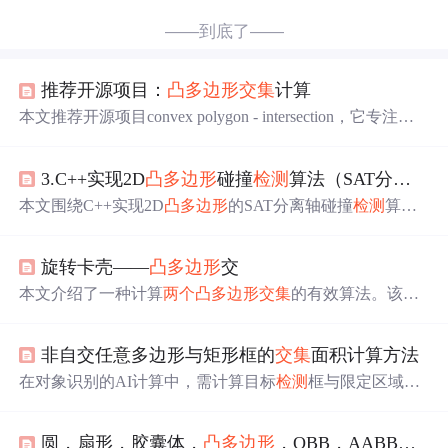
——到底了——
推荐开源项目：
凸多边形
交集
计算
本文推荐开源项目convex polygon - intersection，它专注于
凸多边形
交集
计算，利用OpenCV库算面积。项目基于C+
+开发，跨平台兼容。适用于计算机图形学、GIS等多领
3.C++实现2D
凸多边形
碰撞
检测
算法（SAT分离轴碰撞）
域，具有易用、高效、开源等特点，还给出了快速启动指
南，是处理
凸多边形
交集
问题的实用工具。
本文围绕C++实现2D
凸多边形
的SAT分离轴碰撞
检测
算法
展开。先介绍分离轴定义，指出核心是找
交集
为空的投
影。接着探讨如何找轴，得出
检测
潜在轴是两
凸多边形
的
旋转卡壳——
凸多边形
交
边；还说明如何
检测
投影，引入法向量概念，最后阐述判
断投影有无空集的方法。
本文介绍了一种计算
两个
凸多边形
交集
的有效算法。该算
法首先判断多边形是否相交，然后利用桥的概念计算交
点，最终形成
交集
多边形。文中提到了Chazelle和Dobkin的
非自交任意多边形与矩形框的
交集
面积计算方法
对数时间级相交
检测
算法以及Toussaint利用桥计算交点集
的方法。
在对象识别的AI计算中，需计算目标
检测
框与限定区域
（非自交多边形）的
交集
面积。本文介绍了计算方法，包
括计算多边形方向、处理凹多边形、计算外接矩形、计算
圆，扇形，胶囊体，
凸多边形
，OBB，AABB相交
交集
矩形与
凸多边形
的
交集
多边形及面积等步骤，最终累