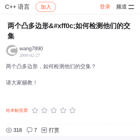
C++ 语言
登录
频道
加入
帖子详情
社区
C++ 语言
两个凸多边形&#xff0c;如何检测他们的交
集
wang7890
2009-02-27
两个凸多边形，如何检测他们的交集？
请大家赐教！
给本帖投票
318
7
打赏