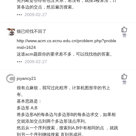
先判断是否存在包含关系，若没有，就按3楼算法，计
算各边的交点，然后遍历搜索。
2009-02-27
猫已经找不回了
赞
http://www.acm.cs.ecnu.edu.cn/problem.php?proble
mid=1624
这道acm题跟你的要求差不多，可以找找他的答案。
2009-02-27
joyancy21
赞
很有点麻烦，我写过此程序，计算机图形学的书上
有。
基本思路是：
多边形 A,B
将多边形A的每条边与多边形B的每条边求交，如果相
交就添加交点到两个多边形顶点序列。
然后从一个序列搜索，搜索到A,B中有相同的点 ，就跳
到另一个序列继续搜索 直到形成环。