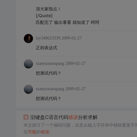
清大家指点！
[/Quote]
匹配完了 输出看看 就知道了 呵呵
lzy340623339
2009-02-27
正则表达式
xianyuxiaoqiang
2009-02-27
想测试代码？
xianyuxiaoqiang
2009-02-27
想测试代码？
旧键盘C语言代码
错误
分析求解
本文探讨了一个编程问题，涉及从输入字符串中移除重复字
位
可能
的
错误
。