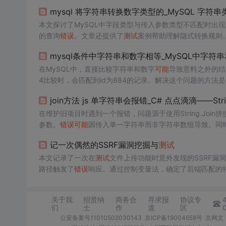
本文探讨了MySQL中字段类型与传入参数类型不匹配时出
的查询
错误
。文章还提供了
测试
案例帮助理解隐式转换规则
mysql条件中字符串和数字相等_MySQL中字
在MySQL中，直接比较字符串和数字
可能
导致意料之外的结
4比较时，会匹配到id为884的记录。解决这个问题的方法
阱能帮助避免在数据库查询中出现
错误
的结果。
join方法 js 单字符串会报错_C# 点点滴滴——Strin
在维护旧项目时遇到一个报错，问题源于使用String.Join
参数。
错误
可能
因传入单一字符串而非字符串数组导致。同时，
参数匹配和
测试
。
记一次偶然的SSRF漏洞挖掘与
测试
本文记录了一次在
测试
文件上传功能时意外发现的SSRF漏洞
路径触发了
错误
响应。通过控制变量法，确定了后端匹配的特定
源探测的
可能
性。
关于我
招贤纳
商务合
寻求报
协议专
们
士
作
道
区
公安备案号11010502030143
京ICP备19004658号
京网文〔