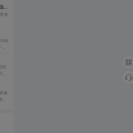
mysql 将字符串转换数字类型的_MySQL 字符串类型用数字可以查出来 MySQL字符串类型会转换成数字 MySQL隐式类型转换...
带来
'与88
一陷
型的
注意
过替换
网资