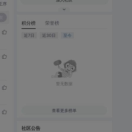
正序
复
积分榜
荣誉榜
近7日
近30日
至今
暂无数据
查看更多榜单
社区公告