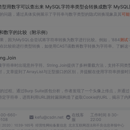
现的问题，通过具体实例展示了字符串与数字类型的隐式转换现象及其
可能
。
符串和数字的比较（附示例）
果，因为MySQL会尝试将字符串转换为数字进行比较。例如，'884
测试
是在比较前进行类型转换，如使用CAST函数将数字转换为字符串。了解这
g.Join
拼接字符串时出现意外字符。String.Join提供了多种重载方法，支持不同类
文章提到了ArrayList与泛型接口的区别，并提醒在使用字符串拼接时
的过程。通过Burp Suite抓包分析，作者发现了一个头像上传点，并通
字符串，进而利用URL跳转漏洞构造了盗取Cookie的URL，揭示了内
400-660-
在线客
工作时间 8:30-
kefu@csdn.net
0108
服
22:00
2020〕1039-165号
经营性网站备案信息
北京互联网违法和不良信息举报中心