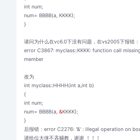
int num;
num= BBBB(a, KKKK);
}
请问为什么在vc6.0下没有问题，在vs2005下报错：
error C3867: myclass::KKKK: function call missing
member
改为
int myclass::HHHH(int a,int b)
{
int num;
num= BBBB(a,
&
KKKK);
}
后报错：error C2276: '&' : illegal operation on b
请给位大侠不吝赐教，谢谢 ！！！