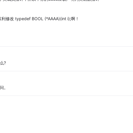
def BOOL (*AAAA)(int i);啊！
么?
问。