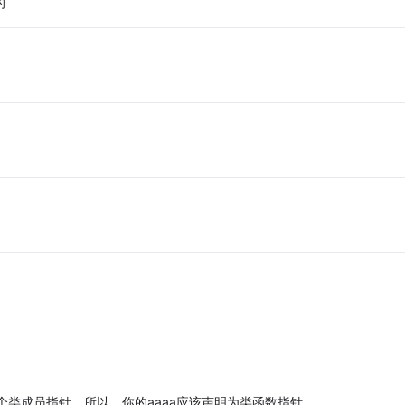
的
个类成员指针，所以，你的aaaa应该声明为类函数指针