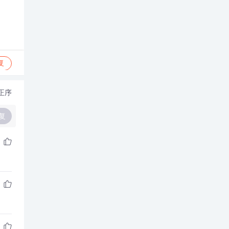
复
正序
复