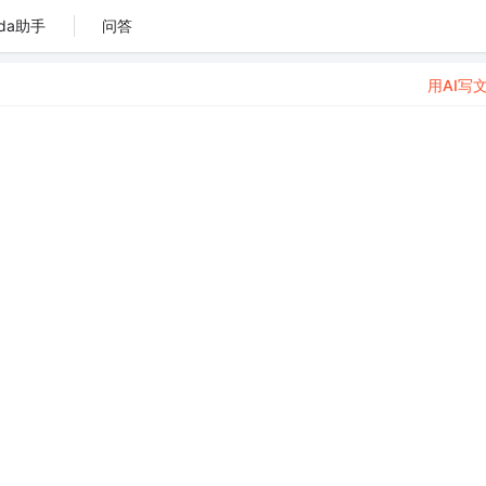
da助手
问答
用AI写