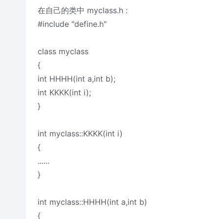
在自己的类中 myclass.h :
#include "define.h"
class myclass
{
int HHHH(int a,int b);
int KKKK(int i);
}
int myclass::KKKK(int i)
{
......
}
int myclass::HHHH(int a,int b)
{