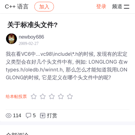
C++ 语言
登录
频道
加入
帖子详情
社区
C++ 语言
关于标准头文件?
newboy686
2009-02-27
我在看VC6中...vc98\include\*.h的时候, 发现有的宏定
义类型会在好几个头文件中有, 例如: LONGLONG 在w
types.h/oledb.h/winnt.h, 那么怎么才能知道我用LON
GLONG的时候, 它是定义在哪个头文件中的呢?
给本帖投票
114
5
打赏