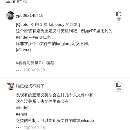
全部评论
ypb362148418
赞
[Quote=引用 1 楼 fableboy 的回复:]
这个应该有避免重定义冲突机制吧，例如cPP里用到的
#ifndef～#endif...的。
除非在没个.h文件中的longlong定义不同。
[/Quote]
//看看高质量C++编程
2009-02-28
猫已经找不回了
赞
发现有的宏定义类型会在好几个头文件中有
这个没关系，头文件里都会有
#ifndef
#endif
之类的机制，可以防止头文件的重复inlcude
2009-02-28