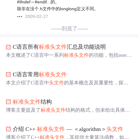
#ifndef～#endif...的。
除非在没个.h文件中的longlong定义不同。
2009-02-27
——到底了——
C语言所有
标准
头文件
汇总及功能说明
本文概述了C语言中一系列
标准
头文件
的功能，包括assert.
h用于断言、ctype.h处理字符、errno.h错误管理、float.h和fe
nv.h浮点数操作、inttypes.h和limits.h整数处理等，展示了C
C语言常用
标准
头文件
语言丰富的内置功能和编程支持。
本文介绍了C语言中
头文件
的基本概念及其重要性，探讨
了
头文件
如何帮助实现代码的组织与模块化，并提供了多
个
标准
头文件
的实际使用案例。
标准
头文件
结构
博客主要提及了
标准
头文件
结构的格式，但未给出具体内
容。
介绍 C++
标准
头文件
— ＜algorithm＞
头文件
博客介绍了C++
标准
头文件
，其提供大量算法函数，如排