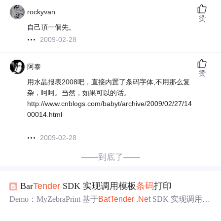
rockyvan
赞
自己頂一個先。
2009-02-28
阿泰
赞
用水晶报表2008吧，直接内置了条码字体,不用那么复
杂，呵呵。当然，如果可以的话。
http://www.cnblogs.com/babyt/archive/2009/02/27/14
00014.html
2009-02-28
——到底了——
Bar
Tender
SDK 实现调用模板
条码
打印
Demo：MyZebraPrint 基于
Bat
Tender
.Net
SDK 实现调用模
板进行
条码
打印 有需要的朋友可以拿去研究下 在已经安装
了
Bat
Tender
10.1的电脑里测试通过。 下载地址：http://pan.