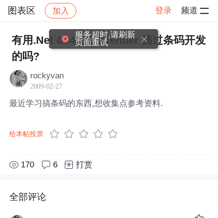
图表区
登录
频道
加入
帖子详情
社区
图表区
服务超时,请刷新
有用.Net &#43; BatTender 搞过条码开发
页面重试
的吗?
rockyvan
2009-02-27
最近学习搞条码的东西,想收集点参考资料.
给本帖投票
170
6
打赏
全部评论