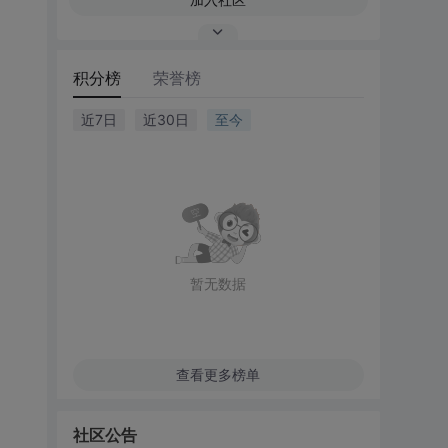
积分榜
荣誉榜
近7日
近30日
至今
暂无数据
查看更多榜单
社区公告