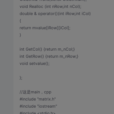
void Realloc (int nRow,int nCol);
double & operator()(int iRow,int iCol)
{
return mvalue[iRow][iCol];
}
int GetCol() {return m_nCol;}
int GetRow() {return m_nRow;}
void setvalue();
};
//这是main，cpp
#include "matrix.h"
#include "iostream"
#include <stdio.h>