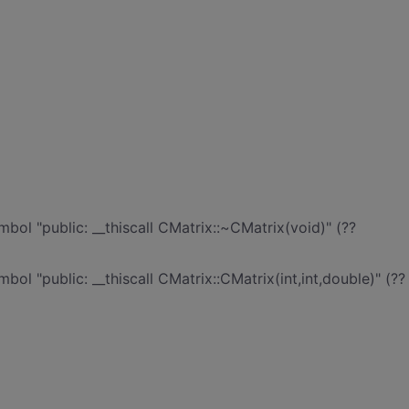
bol "public: __thiscall CMatrix::~CMatrix(void)" (??
ol "public: __thiscall CMatrix::CMatrix(int,int,double)" (??