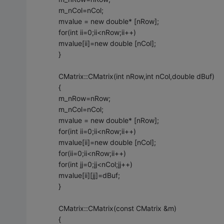
m_nCol=nCol;
mvalue = new double* [nRow];
for(int ii=0;ii<nRow;ii++)
mvalue[ii]=new double [nCol];
}
CMatrix::CMatrix(int nRow,int nCol,double dBuf)
{
m_nRow=nRow;
m_nCol=nCol;
mvalue = new double* [nRow];
for(int ii=0;ii<nRow;ii++)
mvalue[ii]=new double [nCol];
for(ii=0;ii<nRow;ii++)
for(int jj=0;jj<nCol;jj++)
mvalue[ii][jj]=dBuf;
}
CMatrix::CMatrix(const CMatrix &m)
{