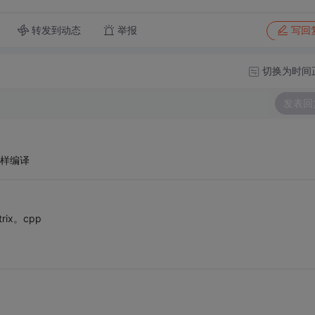
转发到动态
举报
写回
切换为时间
发表回
这样编译
ix。cpp