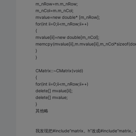
m_nRow=m.m_nRow;
m_nCol=m.m_nCol;
mvalue=new double* [m_nRow];
for(int ii=0;ii<m_nRow;ii++)
{
mvalue[ii]=new double[m_nCol];
memcpy(mvalue[ii],m.mvalue[ii],m_nCol*sizeof(dou
}
}
CMatrix::~CMatrix(void)
{
for(int ii=0;ii<m_nRow;ii++)
delete[] mvalue[ii];
delete[] mvalue;
}
其他略
我发现把#include“matrix。h”改成#include“mat