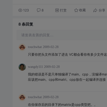
123
8
打赏
分享
收藏
8 条
回复
请发表友善的回复…
touchwhat
2009-02-28
只要你把头文件添加了进去 VC都会看你有多少文件
wangdy111
2009-02-28
我的错误是不是只单独编译了main。cpp，没编译matr
应该把main。cpp和matri。cpp放在一起编译并连接
touchwhat
2009-02-28
在你保存后的目录下的matrix是cpp类型把。。