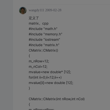
wangdy111
2009-02-28
定义了
matrix。cpp
#include "math.h"
#include "memory.h"
#include "iostream"
#include "matrix.h"
CMatrix::CMatrix()
{
m_nRow=12;
m_nCol=12;
mvalue=new double* [12];
for(int ii=0;ii<12;ii++)
mvalue[ii]=new double [12];
}
CMatrix::CMatrix(int nRow,int nCol)
{
m_nRow=nRow;