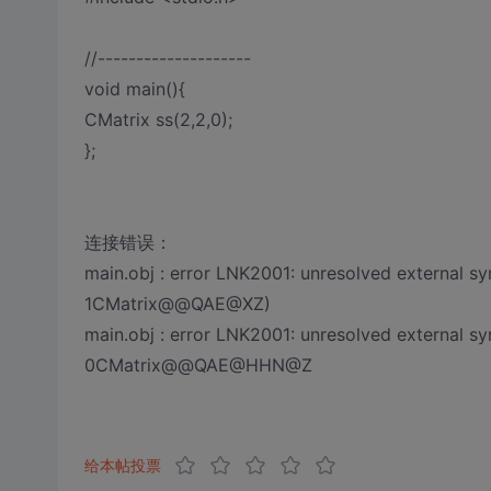
//--------------------
void main(){
CMatrix ss(2,2,0);
};
连接错误：
main.obj : error LNK2001: unresolved external sym
1CMatrix@@QAE@XZ)
main.obj : error LNK2001: unresolved external symb
0CMatrix@@QAE@HHN@Z
给本帖投票