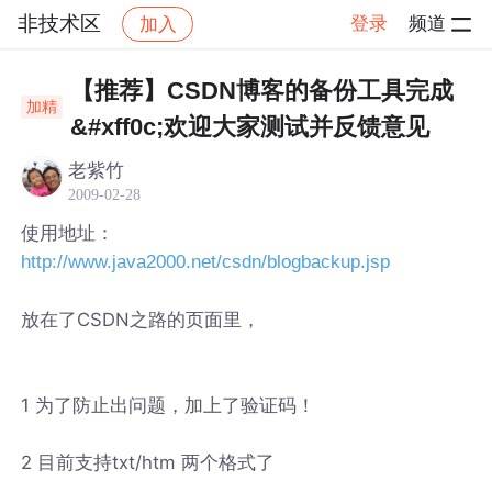
非技术区
登录
频道
加入
帖子详情
社区
非技术区
【推荐】CSDN博客的备份工具完成
加精
&#xff0c;欢迎大家测试并反馈意见
老紫竹
2009-02-28
使用地址：
http://www.java2000.net/csdn/blogbackup.jsp
放在了CSDN之路的页面里，
1 为了防止出问题，加上了验证码！
2 目前支持txt/htm 两个格式了