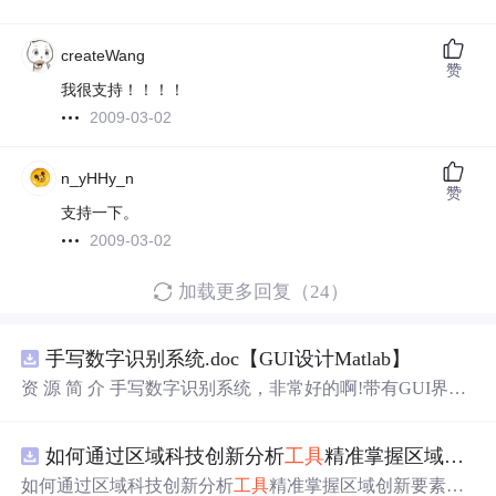
createWang
赞
我很支持！！！！
2009-03-02
n_yHHy_n
赞
支持一下。
2009-03-02
加载更多回复（24）
手写数字识别系统.doc【GUI设计Matlab】
资 源 简 介 手写数字识别系统，非常好的啊!带有GUI界
面，使用方便! 详 情 说 明 用这个手写数字识别系统，你可
以轻松地识别手写数字。这个系统不仅功能强大，而且还
如何通过区域科技创新分析
工具
精准掌握区域创新要素分布与产业链融合现状？.docx
带有直观的图形用户界面（GUI），非常容易使用。你只
需要将手写数字输入系统，它将立即给出准确的识别结
如何通过区域科技创新分析
工具
精准掌握区域创新要素分