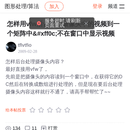
图形处理/算法
登录
频道
加入
帖子详情
社区
图形处理/算法
服务超时,请刷新
怎样用vfw后台读取摄像头中的视频到一
页面重试
个矩阵中&#xff0c;不在窗口中显示视频
tflvtfio
2009-02-28
怎样后台处理摄像头内容？
最好直接用vfw了，
先前是把摄像头的内容读到一个窗口中，在获得它的D
C然后在转换成数组进行处理的，但是现在要后台处理
摄像头内容这样就行不通了，请高手帮帮忙了~~
给本帖投票
134
11
打赏