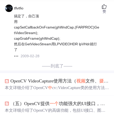
tflvtfio
赞
搞定了，自己顶
用
capSetCallbackOnFrame(ghWndCap,(FARPROC)Ge
tVideoStream);
capGrabFrame(ghWndCap);
然后在GetVideoStream用LPVIDEOHDR lpVHdr就行
了
2009-02-28
——到底了——
OpenCV VideoCapture使用方法（
视频
文件、
摄像头
本文详细介绍了OpenCV
中
cv::VideoCapture类的使用方法，
涵盖
视频
文件、USB
摄像头
及HTTP/RTSP网络流的
读取
；
讲解了构造方式（文件路径、设备ID、open()调用）、帧
（五）OpenCV提供
一个
功能强大的UI接口，可以在MFC、Qt、WinForms、Cocoa等平台下使用
读取
（read()与>>操作符）、属性设置与获取（如自动曝光
控制）、帧定位（按时间/帧号/比例）、资源释放等关键A
本文详细介绍了OpenCV的高级功能，包括UI接口、图像