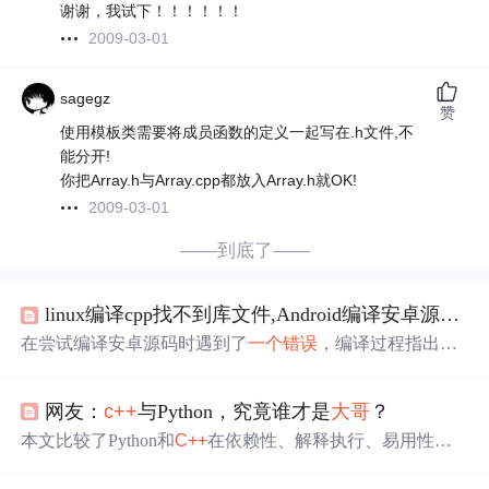
谢谢，我试下！！！！！！
2009-03-01
sagegz
赞
使用模板类需要将成员函数的定义一起写在.h文件,不
能分开!
你把Array.h与Array.cpp都放入Array.h就OK!
2009-03-01
——到底了——
linux编译cpp找不到库文件,Android编译安卓源码 找不到
在尝试编译安卓源码时遇到了
一个
错误
，编译过程指出找
不到
c++
的头文件'cstddef'。
错误
出现在外部库libvpx的libwe
bm/mkvparser.cpp文件中，编译器指出了包括的路径和使用
网友：
c++
与Python，究竟谁才是
大哥
？
的编译选项。这个问题可能导致整个编译过程失败。
本文比较了Python和
C++
在依赖性、解释执行、易用性、
性能、内存管理以及并发处理方面的差异，强调了Python
的易用性和广泛适用性，同时提到了
C++
的高性能和底层