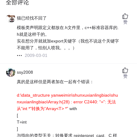
全部评论
猫已经找不回了
赞
模板类声明跟定义都放在.h文件里，c++标准容器库的.
h就是这样干的。
实在想分开就就加export关键字（我也不说这个关键字
不能用了，怕别人喷我。。。）
2009-03-01
ssy2008
赞
真的是这样但是两者加在一起有个错误：
d:\data_structure yanweimin\shunxuxianlingbiao\shu
nxuxianlingbiao\Array.h(28) : error C2440: “=”: 无法
从“int *”转换为“Array<T> *”
with
[
T=int
]
与指向的类型无关；转换要求 reinterpret_cast、C 样