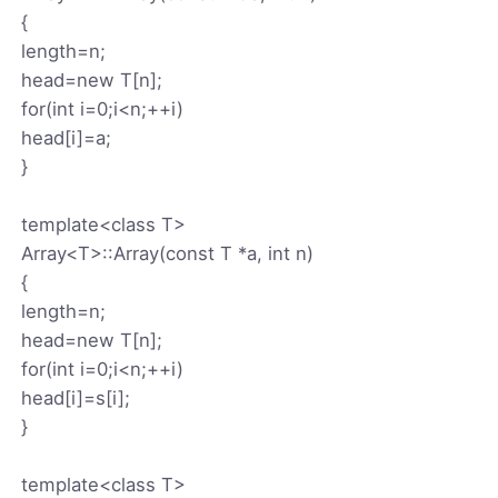
{
length=n;
head=new T[n];
for(int i=0;i<n;++i)
head[i]=a;
}
template<class T>
Array<T>::Array(const T *a, int n)
{
length=n;
head=new T[n];
for(int i=0;i<n;++i)
head[i]=s[i];
}
template<class T>