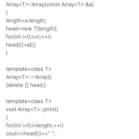
Array<T>::Array(const Array<T> &a)
{
length=a.length;
head=new T[length];
for(int i=0;i<n;++i)
head[i]=a[i];
}
template<class T>
Array<T>::~Array()
{delete [] head;}
template<class T>
void Array<T>::print()
{
for(int i=0;i<length;++i)
cout<<head[i]<<" ";