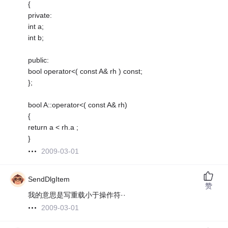
{
private:
int a;
int b;
public:
bool operator<( const A& rh ) const;
};
bool A::operator<( const A& rh)
{
return a < rh.a ;
}
2009-03-01
SendDlgItem
赞
我的意思是写重载小于操作符··
2009-03-01