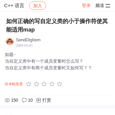
C++ 语言
登录
频道
加入
帖子详情
社区
C++ 语言
如何正确的写自定义类的小于操作符使其
能适用map
SendDlgItem
2009-03-01
如题··
当自定义类中有一个成员变量时怎么写？
当自定义类中有两个成员变量时又如何写？？
给本帖投票
150
10
打赏