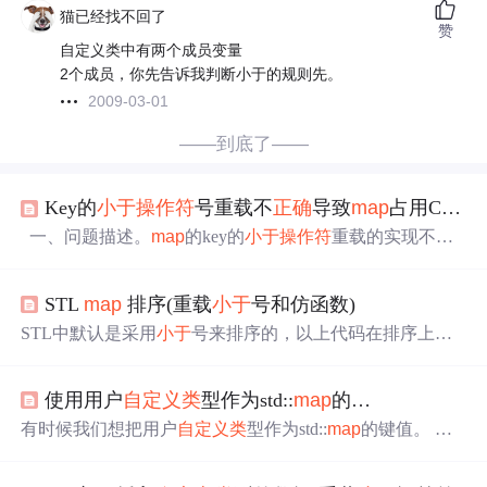
猫已经找不回了
赞
自定义类中有两个成员变量
2个成员，你先告诉我判断小于的规则先。
2009-03-01
——到底了——
Key的
小于
操作符
号重载不
正确
导致
map
占用CPU占用100%的分析
一、问题描述。
map
的key的
小于
操作符
重载的实现不
正
确
，导致在删除一个元素时候，CPU占用100％。有问题的
代码如下:using namespace std;class CUser...{public: CUser(i
STL
map
排序(重载
小于
号和仿函数)
nt iID,int iKey):miID(iID),miKey(iKey)...{}; ~CUser()...{};pu
blic:
STL中默认是采用
小于
号来排序的，以上代码在排序上是
不存在任何问题的，因为上面的关键字是int型，它本身支
持
小于
号运算，在一些特殊情况，比如关键字是一个结构
使用用户
自定义
类
型作为std::
map
的…
体，涉及到排序就会出现问题，因为它没有
小于
号操作，i
nsert等函数在编译的时候过不去，下面给出两个方法解决
有时候我们想把用户
自定义
类
型作为std::
map
的键值。 方
这个问题 第一种：
小于
号重载，程序举例 #include #include
法一）最简单的方法就是实现该
自定义
类
型的 class Foo { p
#include using namespace std; typedef struct tagStudentInfo {
ublic: Foo(int num_) : num(num_) { } bool opera