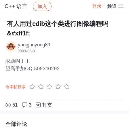
C++ 语言
登录
频道
加入
帖子详情
社区
C++ 语言
有人用过cdib这个类进行图像编程吗
&#xff1f;
yangjunyong89
2009-03-01
求助啊！！
望高手加QQ 505310292
给本帖投票
51
3
打赏
全部评论