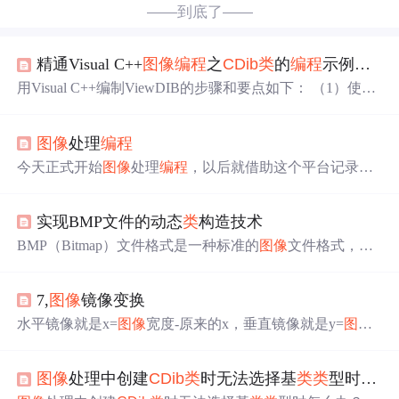
——到底了——
精通Visual C++
图像
编程
之
CDib
类
的
编程
示例：ViewDIB（学习笔记）
用Visual C++编制ViewDIB的步骤和要点如下： （1）使用
AppWizard生成一个基于多文档的项目ViewDIB。 （2）将
CViewDIBView
类
的基
类
设为CScrollView
类
，使ViewDIB
图像
处理
编程
显示位图时支持滚动条。 （3）将上章介绍的DIBAPI.H和
DIBAPI.CPP，以及
CDib
的接口和实现文件------DIB.H和DI
今天正式开始
图像
处理
编程
，以后就借助这个平台记录自
B.CPP增加到ViewDIBb
己的感想和收获。知识源于积累，让我们一起共同进步
吧！ 由于做一个工程上用到的算法，需要用到
CDib
类
和相
实现BMP文件的动态
类
构造技术
应的
图像
处理算法。找来周长发那本《精通Visaul C++
图像
处理
编程
》中的代码作参考。用完之后发现Bug还真不
BMP（Bitmap）文件格式是一种标准的
图像
文件格式，它
少。暂时把找到的几个记录如下： 1.
CDib
：：ChangeToG
被广泛地用于Windows系统中。BMP文件是一种原始的、
rayscale...
无压缩的、直接存储
图像
像素数据的文件格式。在深入探
7,
图像
镜像变换
讨如何在C++中处理位图之前，了解BMP文件格式的结构
是很有必要的。BMP文件通常由四部分组成：文件头（BI
水平镜像就是x=
图像
宽度-原来的x，垂直镜像就是y=
图像
TMAPFILEHEADER）、信息头（BITMAPINFOHEADE
高度-原来的y。//计算该像素在原DIB中的坐标。//计算该像
R）、颜色表（可选）和像素数据。文件头包含了文件的
素在原DIB中的坐标。//暂时分配内存，以保存新
图像
。//
类
型、大小等信息；信息头则包含了
图像
的宽度、高度、
图像
处理中创建
CDib
类
时无法选择基
类
类
型时怎么办
暂时分配内存，以保存新
图像
。在构造函数中，读取文件
颜色深度等关键信息；颜色表是索引色彩
图像
用来映射颜
后，调用。//指向复制区域的指针。//指向复制区域的指