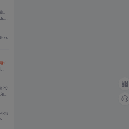
端口
cro
理由：
电话
流
输PC
）和标
逻辑。
外部
户快