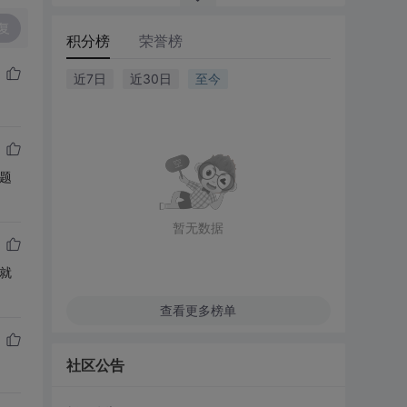
复
积分榜
荣誉榜
近7日
近30日
至今
题
暂无数据
就
查看更多榜单
社区公告