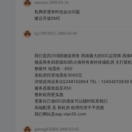
sunonso
2009-03-14
私网穿透有时也会出问题
建议开放DMZ
kjy19870915
2009-03-09
我们是四川绵阳微蓝商务 西南最大的IDC运营商 西南
微蓝商务四星级8G防火墙持有者科技城机房 主打新机房低价
整硬件 地震价：650
老机房托管地震价3000元
详情咨询业务QQ248142864 TEL：13404010839 EMI
服务器最低低至450
整柜租用更实惠
需要自己做IDC的朋友可以随时联系我们
高端配置 及 新机房 租用托管不予优惠
我们网站是asp.vlan35.com
gulong850404
2009-03-05