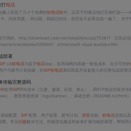
拨打
电话
电脑上安装了几十个免费的
软
电话
软
件，以至于到最后他们互相打架——
卡、内存泄露。 所以呢，我踩过的坑，你完全不必再去踩一遍了。 对于Mi
推荐的理由：支持中文/繁体中文以及英语等很多种语言界面， 不推荐的
//download.csdn.net/detail/ljmscsq/753817 注意必须用vc
6.0编译。 编译过程 参考这里http://blog.csdn.net/s2dongman/article/details/4298641 d:\microsoft visual studio\vc98\i
战部署
SIP
UA
软
电话
与蓝牙
电话
App，在局域网内搭建一套低成本、自主可控的
置、用户与拨号计划创建，到
SIP
软
电话
测试和蓝牙设备接入的完整实战部署
发者构建内部通讯工具。
体传输完整源码
IP
处理
SIP
呼叫信令（注册、邀请、应答、终止），用RTP协议封装并传
s）、图形界面资源（logo/banner）、基础文档（README.txt/html
）。代码组织清晰，保留CVS历史痕迹，适合理解
SIP
会话建立流程与RTP包构造
声道，通过
涵盖基础配置、
SIP
配置、用户设置、拨号计划、
语音
信箱、
软
电话
连接以及
置流程图、常见
问题
解决方法、性能优化建议和未来扩展功能的展望，帮助用