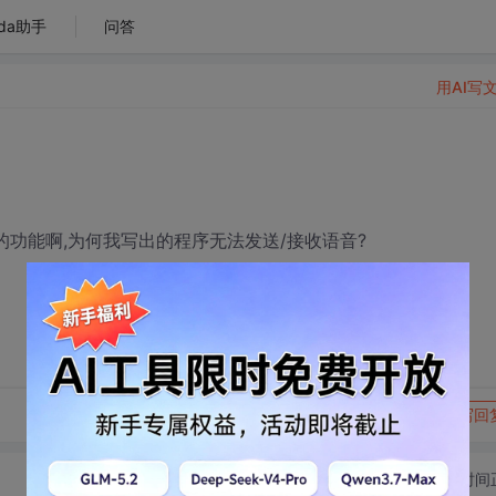
da助手
问答
用AI写
的功能啊,为何我写出的程序无法发送/接收语音?
转发到动态
举报
写回
切换为时间