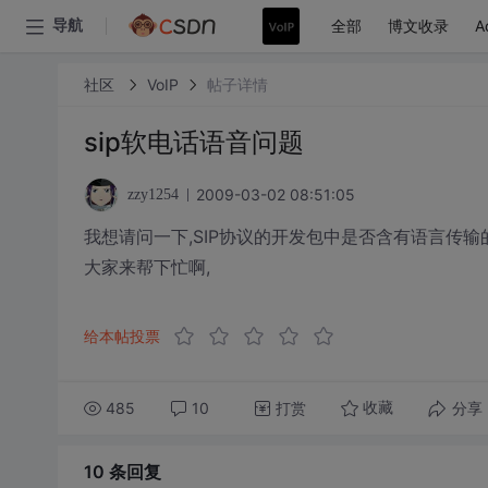
全部
博文收录
A
导航
社区
VoIP
帖子详情
sip软电话语音问题
2009-03-02 08:51:05
zzy1254
我想请问一下,SIP协议的开发包中是否含有语言传输
大家来帮下忙啊,
给本帖投票
485
10
打赏
分享
收藏
10 条
回复