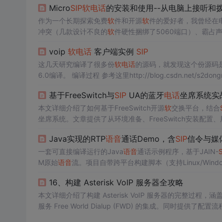
Micro
SIP
软
电话
的安装和使用--从电脑上接听和
作为一个长期探索免费
软
件和开源
软
件的爱好者，我曾经在
冲突（几款设计不良的
软
件硬性捆绑了5060端口）、霸占声
SIP
这款
软
件
电话
，我有推荐的理由，也有不推荐的理由。 
voip
软
电话
客户端实例
SIP
仅支持Windows...
这几天研究编译了很多份
软
电话
的源码，就发现这个份源码是可用的。http:
基于FreeSwitch与
SIP
UA的蓝牙
电话
坐席系统实
本文详细介绍了如何基于FreeSwitch开源
软
交换平台，结合
坐席系统。文章提供了从环境准备、FreeSwitch安装配
程，并给出了关键优化与排坑指南，适合小微团队或个人开
Java实现的RTP
语音
通话Demo，含
SIP
信令与媒
一套可直接编译运行的Java
语音
通话示例程序，基于JAIN-
S
M原始
语音
流。项目自带跨平台构建脚本（支持Linux/Window
准Java应用结构（META-INF、classes、lib、src
16、构建 Asterisk VoIP 服务器全攻略
不依赖第三方音视频编解码库，
语音
采样率固定为8kHz单
本文详细介绍了构建 Asterisk VoIP 服务器的完整过程，
服务 Free World Dialup (FWD) 的集成。同时提供了配
速搭建并优化高效的 VoIP 通信系统。