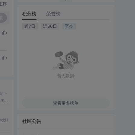
正序
积分榜
荣誉榜
复
近7日
近30日
至今
暂无数据
始－
mon
查看更多榜单
nd;H
社区公告