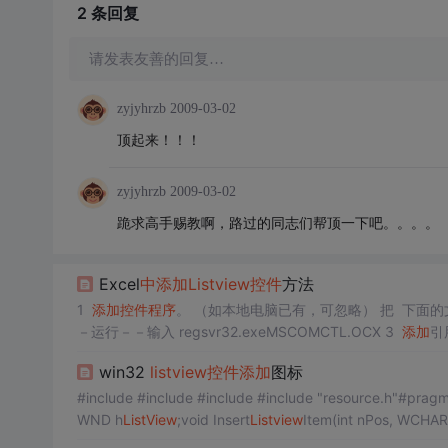
2 条
回复
请发表友善的回复…
zyjyhrzb
2009-03-02
顶起来！！！
zyjyhrzb
2009-03-02
跪求高手赐教啊，路过的同志们帮顶一下吧。。。。
Excel
中
添加
Listview
控件
方法
1
添加
控件
程序
－运行－－输入 regsvr32.exeMSCOMCTL.OCX 3
添加
引
Controls 6.0 (SP6
win32
listview
控件
添加
图标
#include #include #include #include "resource.h"#pr
WND h
ListView
;void Insert
Listview
Item(int nPos, WCHA