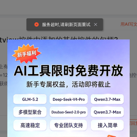
用AI写
服务超时,请刷新页面重试
tview控件中添加的其他控件的句柄?
，网上有很多相关代码，我看的是
ewdoc/?id=1223中赵大虾的方法做的。问题是，当ListView中包含其他
获得呢？
转发到动态
举报
写回