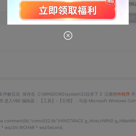
切换为时间
发表回
。 （如本地电脑已有，可忽略） 把 下面的文件解压后 保存在 C:\WINDOWS\system32目录下 2 注册
控件
程序
开
用 进入VBE 编辑器，【工具】-【引用】，勾选 Microsoft Windows Com
agma comment(lib,"comctl32.lib")HINSTANCE g_hInst;HWND g_hMainW
R * wszStr,WCHAR * wszSecond,