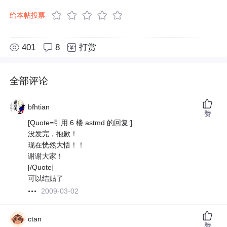
给本帖投票
401
8
打赏
全部评论
bfhtian
赞
[Quote=引用 6 楼 astmd 的回复:]
没发完，抱歉！
现在恍然大悟！！
谢谢大家！
[/Quote]
可以结贴了
2009-03-02
ctan
赞