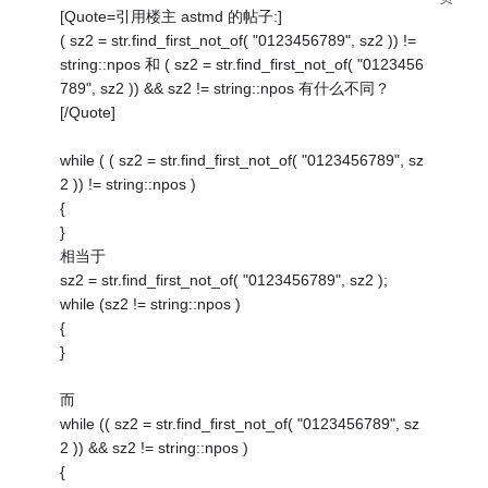
[Quote=引用楼主 astmd 的帖子:]
( sz2 = str.find_first_not_of( "0123456789", sz2 )) !=
string::npos 和 ( sz2 = str.find_first_not_of( "0123456
789", sz2 )) && sz2 != string::npos 有什么不同？
[/Quote]
while ( ( sz2 = str.find_first_not_of( "0123456789", sz
2 )) != string::npos )
{
}
相当于
sz2 = str.find_first_not_of( "0123456789", sz2 );
while (sz2 != string::npos )
{
}
而
while (( sz2 = str.find_first_not_of( "0123456789", sz
2 )) && sz2 != string::npos )
{