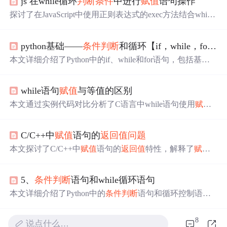
js 在while循环
判断
条件
中进行
赋值
语句操作
探讨了在JavaScript中使用正则表达式的exec方法结合while
循环进行全局匹配时，直接在循环
条件
中进行变量
赋值
的
特殊行为。通过实例演示了这种用法下变量的生命周期和
python基础——
条件
判断
和循环【if，while，for，range】
作用域特性。
本文详细介绍了Python中的if、while和for语句，包括基本
语法、例子和注意事项，强调了缩进在编程中的重要性，
以及如何避免常见的错误。,
while语句
赋值
与等值的区别
本文通过实例代码对比分析了C语言中while语句使用
赋值
与等值
条件
时的不同行为，揭示了当scanf()读取错误导致
条件
判断
时的死循环
问题
。在
赋值
情况下，由于
条件
始终
C/C++中
赋值
语句的
返回值
问题
为真，导致死循环；而在等值
条件
下，错误读取会使得
条
件
不成立，从而跳出循环。这个例子突显了理解和正确使
本文探讨了C/C++中
赋值
语句的
返回值
特性，解释了
赋值
用
条件
判断
在编程中的重要性。
表达式如何作为
条件
判断
的一部分，并通过示例代码展示
了连续
赋值
语句的应用。
5、
条件
判断
语句和while循环语句
本文详细介绍了Python中的
条件
判断
语句和循环控制语
句，包括if语句、while循环及其嵌套使用方法。此外还讲
解了input()函数的使用，以及break和continue在循环中的作
8
说点什么…
用。