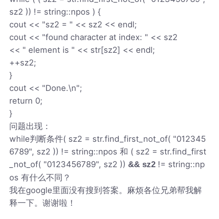
sz2 )) != string::npos ) {
cout << "sz2 = " << sz2 << endl;
cout << "found character at index: " << sz2
<< " element is " << str[sz2] << endl;
++sz2;
}
cout << "Done.\n";
return 0;
}
问题出现：
while判断条件( sz2 = str.find_first_not_of( "012345
6789", sz2 )) != string::npos 和 ( sz2 = str.find_first
_not_of( "0123456789", sz2 ))
!= string::np
&& sz2
os 有什么不同？
我在google里面没有搜到答案。麻烦各位兄弟帮我解
释一下。谢谢啦！