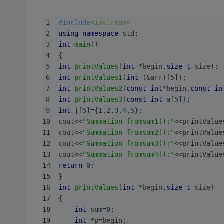
#
include
<iostream>
using
namespace
std
;
int
main
()
{
int
printValues
(
int
 *begin,
size_t
 size)
;
int
printValues1
(
int
 (&arr)
[5])
;
int
printValues2
(
const
int
*begin,
const
in
int
printValues3
(
const
int
 a[
5
])
;
int
 j[
5
]={
1
,
2
,
3
,
4
,
5
};
cout
<<
"Summation fromsum1():"
<<printValue
cout
<<
"Summation fromsum2():"
<<printValue
cout
<<
"Summation fromsum3():"
<<printValue
cout
<<
"Summation fromsum4():"
<<printValue
return
0
;
}
int
printValues
(
int
 *begin,
size_t
 size)
{
int
 sum=
0
;
int
 *p=begin;