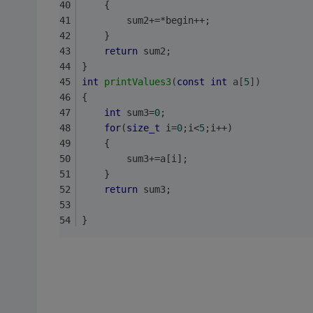
	{
		sum2+=*begin++;
	}
return
 sum2;
}
int
printValues3
(
const
int
 a[
5
])
{
int
 sum3=
0
;
for
(
size_t
 i=
0
;i<
5
;i++)
	{
		sum3+=a[i];
	}
return
 sum3;
}