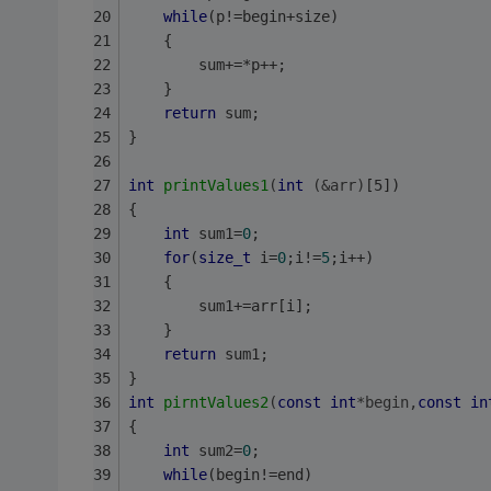
while
(p!=begin+size)
	{
		sum+=*p++;
	}
return
 sum;
}   
int
printValues1
(
int
 (&arr)
[5])
{
int
 sum1=
0
;
for
(
size_t
 i=
0
;i!=
5
;i++)
	{
		sum1+=arr[i];
	}
return
 sum1;
} 
int
pirntValues2
(
const
int
*begin,
const
in
{
int
 sum2=
0
;
while
(begin!=end)