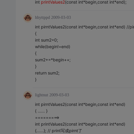
int
printValues2
(const int*begin,const int*end);
hhyttppd
2009-03-03
int pirntValues2(const int*begin,const int*en
{
int sum2=0;
while(begin!=end)
{
sum2+=*begin++;
}
return sum2;
}
lightnut
2009-03-03
int pirntValues2(const int*begin,const int*end)
{ ...... }
=========>
int printValues2(const int*begin,const int*end)
{......}; // print写成pirnt了