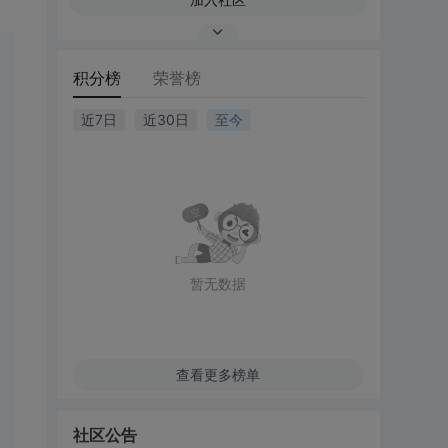
积分榜
荣誉榜
近7日
近30日
至今
暂无数据
查看更多榜单
社区公告