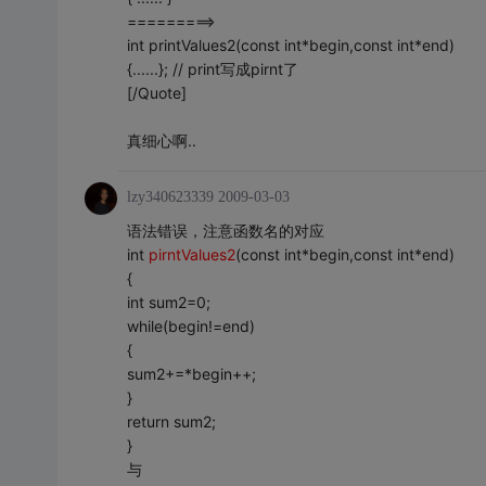
=========>
int printValues2(const int*begin,const int*end)
{......}; // print写成pirnt了
[/Quote]
真细心啊..
lzy340623339
2009-03-03
语法错误，注意函数名的对应
int
pirntValues2
(const int*begin,const int*end)
{
int sum2=0;
while(begin!=end)
{
sum2+=*begin++;
}
return sum2;
}
与