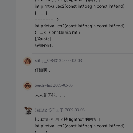
int pirntValues2(const int*begin,const int*end)
{ ...... }
=========>
int printValues2(const int*begin,const int*end)
{......}; // print写成pirnt了
[/Quote]
好细心阿。
xtting_8984313
2009-03-03
仔细啊，
touchwhat
2009-03-03
太大意了我。。。
猫已经找不回了
2009-03-03
[Quote=引用 2 楼 lightnut 的回复:]
int pirntValues2(const int*begin,const int*end)
{ ...... }