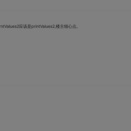
d) //pirntValues2应该是printValues2,楼主细心点。