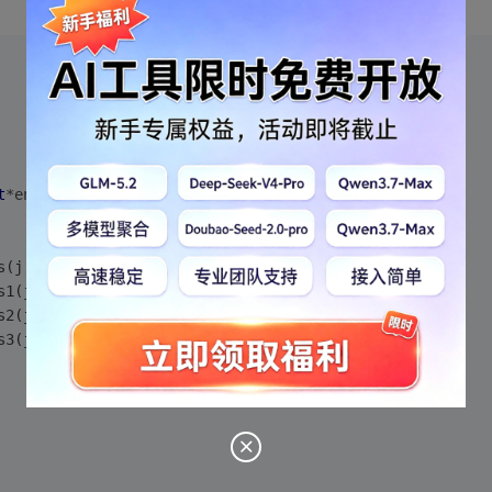
t
*end)
;
s(j,
5
)<<
endl
;
s1(j)<<
endl
;
s2(j,j+
5
)<<
endl
;
s3(j)<<
endl
;