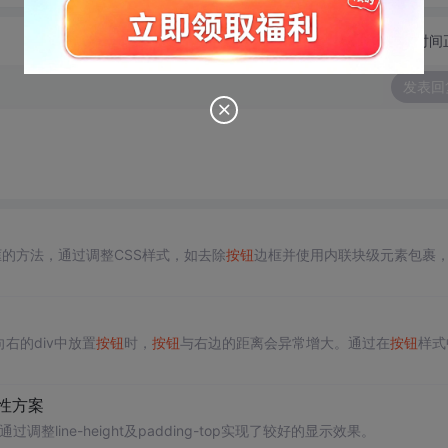
切换为时间
发表回
框的方法，通过调整CSS样式，如去除
按钮
边框并使用内联块级元素包裹
向右的div中放置
按钮
时，
按钮
与右边的距离会异常增大。通过在
按钮
样式
性方案
调整line-height及padding-top实现了较好的显示效果。