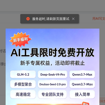
用AI写
服务超时,请刷新页面重试
对话框
，弹出提示对话框。再回到ie6.0的时候，命令按钮变灰了
转发到动态
举报
写回