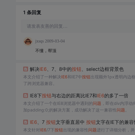
1 条
回复
请发表友善的回复…
jxsqs
2009-03-04
不懂，帮顶
解决
IE6
、7、8中的
按钮
、select边框背景色
本文介绍了一种解决
IE6
和IE7中
按钮
出现额外1px透明内边
了跨浏览器兼容。
IE8下
按钮
与右边的距离比IE7和
IE6
的多了一倍
本文介绍了一个在IE8浏览器中遇到的
问题
，即在div内浮动
加padding:0;的解决方案，成功解决了这一兼容性
问题
。
IE6
、7
按钮
文字垂直居中
按钮
文字在IE下的兼容
本文针对
IE6
/7下
按钮
出现的兼容性
问题
进行了详细分析，并通过