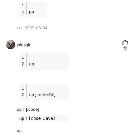
UP
2009-03-04
jakqigle
赞
up！
up[code=C#]
up！[/code]
up！[code=Java]
up