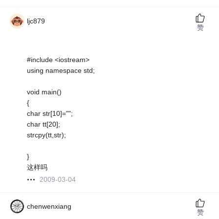
ljc879
赞
#include <iostream>
using namespace std;
void main()
{
char str[10]="";
char tt[20];
strcpy(tt,str);
}
这样吗
2009-03-04
chenwenxiang
赞