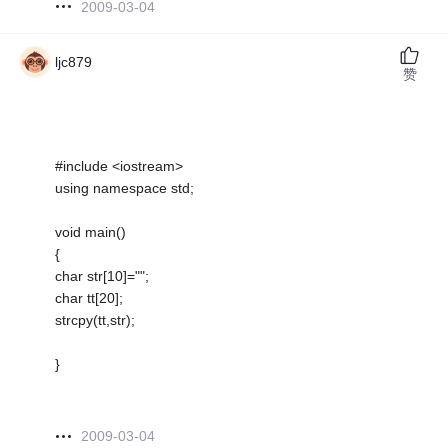
2009-03-04
ljc879
赞
#include <iostream>
using namespace std;
void main()
{
char str[10]="";
char tt[20];
strcpy(tt,str);
}
2009-03-04