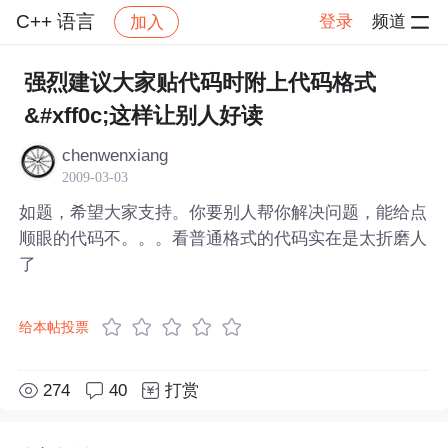
C++ 语言
登录
频道
加入
帖子详情
社区
C++ 语言
强烈建议大家贴代码时附上代码格式
&#xff0c;这样让别人好读
chenwenxiang
2009-03-03
如题，希望大家支持。你要别人帮你解决问题，能给点
顺眼的代码不。。。看普通格式的代码实在是太折磨人
了
给本帖投票
274
40
打赏