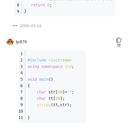
return
0
;
}
2009-03-04
ljc879
赞
#
include
<iostream>
using
namespace
std
;
void
main
()
{
char
 str[
10
]=
""
;
char
 tt[
20
];
strcpy
(tt,str);
}