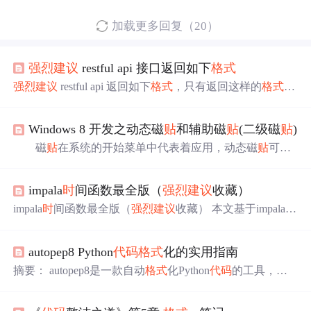
加载更多回复（20）
强烈建议
restful api 接口返回如下
格式
强烈建议
restful api 返回如下
格式
，只有返回这样的
格式
才
方便解析结果
Windows 8 开发之动态磁
贴
和辅助磁
贴
(二级磁
贴
)
磁
贴
在系统的开始菜单中代表着应用，动态磁
贴
可以
向用户显示新的、重大的、定制的内容。 Tile 通知是一种
固定
格式
的 XML，其中包含文字和图片内容。在应用程序
impala
时
间函数最全版（
强烈建议
收藏）
清单中，必须包含一张正方形的的 logo，如果 应用程序也
想使用宽模版 logo，也需要在清单中注明。如果你的应用
impala
时
间函数最全版（
强烈建议
收藏） 本文基于impala3.
中同样支持宽 tile，
强烈建议
你预加载 方形和宽形 在预
2版本，所有的内置
时
间函数； 文章目录impala
时
间函数最
加 载的 xml 中，从而无论开始菜单中的 tile 是方形或者 ...
全版（
强烈建议
收藏）一、补充概念说明1、date类型和tim
autopep8 Python
代码
格式
化的实用指南
estamp类型区别2、
时
区二、获取当前
时
间戳函数三、
时
间
计算函数四、获取
时
间指定单位函数五、
时
间比较函数
摘要： autopep8是一款自动
格式
化Python
代码
的工具，帮
六、
时
间
格式
转换函数 一、补充概念说明 1、date类型和ti
助开发者遵循PEP8规范。PEP8是Python官方的
代码
风格指
mestamp类型区别 对于一个完整的
时
间
格式
来说：2021-02-
南，涵盖缩进、行长度、命名规则等，能提升
代码
可读性
02 09:59:42.46，前半部分属于date，后半部分属于time；dat