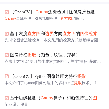
【OpenCV】
Canny
边缘检测 | 图像轮廓检测 |
直方
Canny
边缘检测 | 图像轮廓检测 |
直方图
均衡化
基于灰度
直方图
和
边界
方向
直方图
的
图像检索
先讨论图像边缘检测。本文采用的检索方式就是综合颜色
特征和形状特征的
图像检索
，与单个特征检索相比，多特
征组合的
图像检索
提高了检索正确率。本文通过综合颜色
图像特征
提取
（颜色，纹理，形状）
特征和形状特征的
图像检索
方法，介绍了灰度
直方图
、
边
界
方向
直方图
等，并以基于灰度
直方图
和
边界
方向
直方图
点击上方“机器学习与生成对抗网络”，关注"星标"获取有
的
图像检索
为例
进行
实验。图像的灰度
直方图
提供了图像
趣、好玩的前沿干货！来源 新机器视觉来自小白学视觉编
外观的一个全局描述，所
提取
的特征具有RST不变性，即
辑王萌深度学习冲鸭著作权归作者所有，文仅分享，侵删
旋转、比例和位移不变性，缺点是不能有效地表示图像的
【OpenCV】Python图像处理之特征
提取
1...
空间信息。实验中采用的图像为原始图像、改变对比度后
本文介绍了Python图像处理中的多种特征
提取
技术。主要
的图像、放缩后的图像、旋转后的图像、加噪声后的图像
内容包括：1）基础特征
提取
（颜色
直方图
、纹理特征）；
等。
2）边缘与轮廓检测（
Canny
算法
、轮廓分析）；3）关键
基于边缘检测（
Canny
算子）和颜色特征的
图像检索
点检测（SIFT、SURF、ORB
算法
）；4）深度学习特征
提
取
（使用预训练CNN模型）；5）形状特征（Hu矩）。文
毕业设计项目
章详细说明了各种技术的实现方法，并提供了OpenCV、S