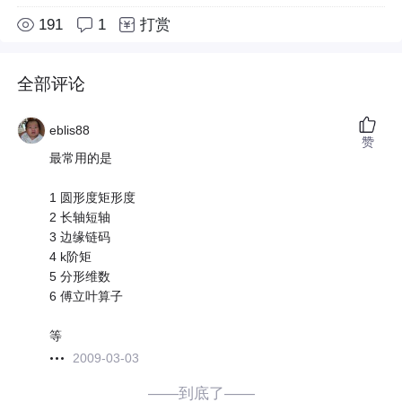
191
1
打赏
全部评论
eblis88
赞
最常用的是
1 圆形度矩形度
2 长轴短轴
3 边缘链码
4 k阶矩
5 分形维数
6 傅立叶算子
等
2009-03-03
——到底了——