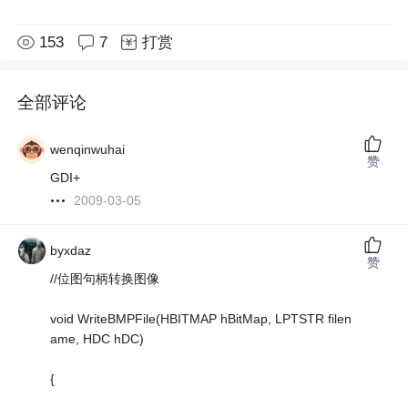
153
7
打赏
全部评论
wenqinwuhai
赞
GDI+
2009-03-05
byxdaz
赞
//位图句柄转换图像
void WriteBMPFile(HBITMAP hBitMap, LPTSTR filen
ame, HDC hDC)
{