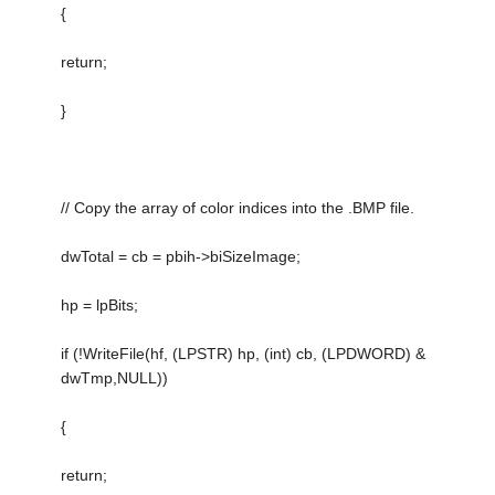
{
return;
}
// Copy the array of color indices into the .BMP file.
dwTotal = cb = pbih->biSizeImage;
hp = lpBits;
if (!WriteFile(hf, (LPSTR) hp, (int) cb, (LPDWORD) &
dwTmp,NULL))
{
return;