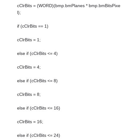
cClrBits = (WORD)(bmp.bmPlanes * bmp.bmBitsPixe
l);
if (cClrBits == 1)
cClrBits = 1;
else if (cClrBits <= 4)
cClrBits = 4;
else if (cClrBits <= 8)
cClrBits = 8;
else if (cClrBits <= 16)
cClrBits = 16;
else if (cClrBits <= 24)