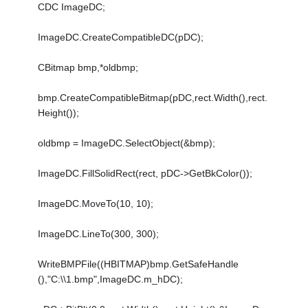
CDC ImageDC;
ImageDC.CreateCompatibleDC(pDC);
CBitmap bmp,*oldbmp;
bmp.CreateCompatibleBitmap(pDC,rect.Width(),rect.
Height());
oldbmp = ImageDC.SelectObject(&bmp);
ImageDC.FillSolidRect(rect, pDC->GetBkColor());
ImageDC.MoveTo(10, 10);
ImageDC.LineTo(300, 300);
WriteBMPFile((HBITMAP)bmp.GetSafeHandle
(),"C:\\1.bmp",ImageDC.m_hDC);