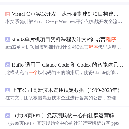
Visual C++实战开发：从环境搭建到项目构建的完整指南
本文系统讲解Visual C++在Windows平台的实战开发全流
程，涵盖环境搭建（VS版本选择、运行库机制、MSB3428
错误解决）、核心项目类型（控制台、Win32 API、
MFC
stm32单片机项目资料课程设计文档C语言
程序
代码
）、高级主题（多线程同步、DLL开发、性能调优）及现
代生态融合（VS Code集成、vcpkg包管理、CMake跨平台
stm32单片机项目资料课程设计文档C语言
程序
代码原理图
构建）。重点解析编译器工具链、动态链接、内存管理、
电路PCB实例用单片机制作多路输入电压表
消息机制等底层关键技术，面向Windows底层开发、游戏
引擎、工业软件及C++构建问题排查场景。
Ruflo 适用于 Claude Code 和 Codex 的智能体元框架
此模式充当
一个
以代码为主的编排层，使得Claude能够自
主地在递归代理周期中编写、编辑、测试和优化代码。
上市公司高新技术资质认定数据（1999-2023年）
在前文，团队根据高新技术企业进行备案的公告，整理了
高新技术企业数据库，截至2024年10月，整理高新技术企
业44.2万家 本次团队将高新技术企业数据与上市公司匹
（共89页PPT）复苏期购物中心的社群运营解析分享.pptx
配，整理上市公司-高新技术资质认定数据，包含认定次
数、初次公告等 一、数据介绍 数据名称：上市公司-高新
（共89页PPT）复苏期购物中心的社群运营解析分享.pptx
技术资质认定数据 数据年份：1999-2023年 数据样本：6.45