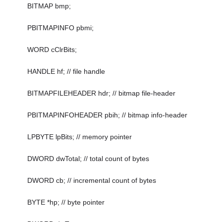
BITMAP bmp;
PBITMAPINFO pbmi;
WORD cClrBits;
HANDLE hf; // file handle
BITMAPFILEHEADER hdr; // bitmap file-header
PBITMAPINFOHEADER pbih; // bitmap info-header
LPBYTE lpBits; // memory pointer
DWORD dwTotal; // total count of bytes
DWORD cb; // incremental count of bytes
BYTE *hp; // byte pointer