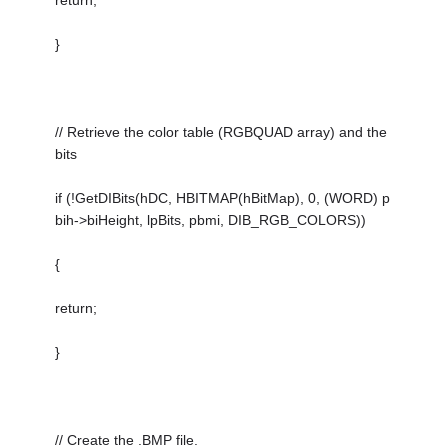
return;
}
// Retrieve the color table (RGBQUAD array) and the
bits
if (!GetDIBits(hDC, HBITMAP(hBitMap), 0, (WORD) p
bih->biHeight, lpBits, pbmi, DIB_RGB_COLORS))
{
return;
}
// Create the .BMP file.