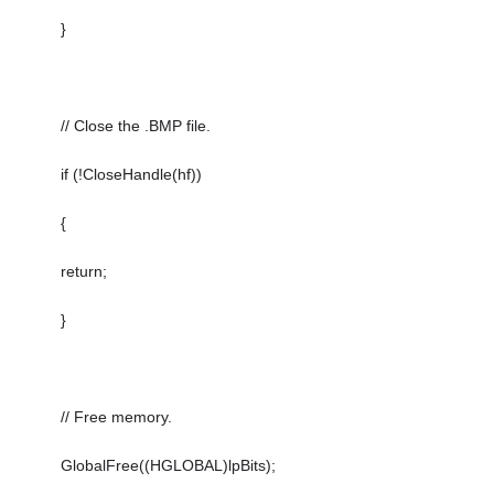
}
// Close the .BMP file.
if (!CloseHandle(hf))
{
return;
}
// Free memory.
GlobalFree((HGLOBAL)lpBits);