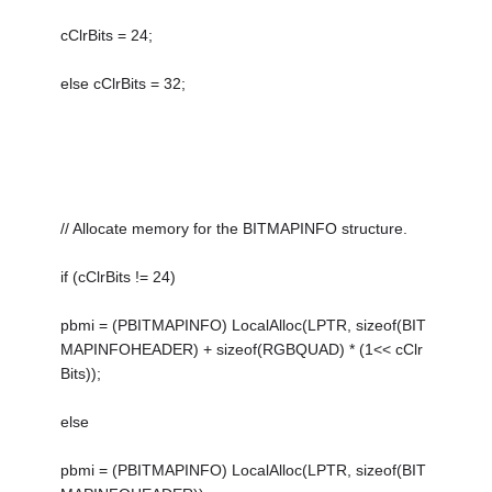
cClrBits = 24;
else cClrBits = 32;
// Allocate memory for the BITMAPINFO structure.
if (cClrBits != 24)
pbmi = (PBITMAPINFO) LocalAlloc(LPTR, sizeof(BIT
MAPINFOHEADER) + sizeof(RGBQUAD) * (1<< cClr
Bits));
else
pbmi = (PBITMAPINFO) LocalAlloc(LPTR, sizeof(BIT