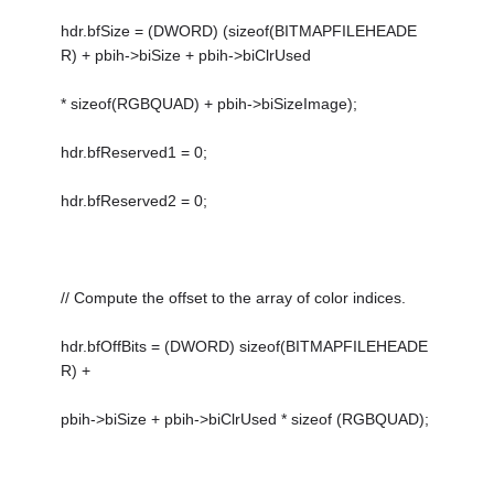
hdr.bfSize = (DWORD) (sizeof(BITMAPFILEHEADE
R) + pbih->biSize + pbih->biClrUsed
* sizeof(RGBQUAD) + pbih->biSizeImage);
hdr.bfReserved1 = 0;
hdr.bfReserved2 = 0;
// Compute the offset to the array of color indices.
hdr.bfOffBits = (DWORD) sizeof(BITMAPFILEHEADE
R) +
pbih->biSize + pbih->biClrUsed * sizeof (RGBQUAD);