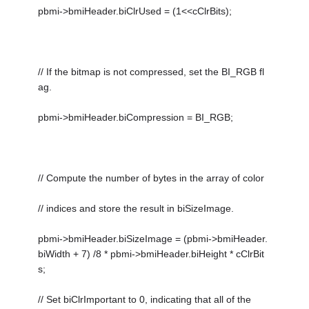
pbmi->bmiHeader.biClrUsed = (1<<cClrBits);
// If the bitmap is not compressed, set the BI_RGB fl
ag.
pbmi->bmiHeader.biCompression = BI_RGB;
// Compute the number of bytes in the array of color
// indices and store the result in biSizeImage.
pbmi->bmiHeader.biSizeImage = (pbmi->bmiHeader.
biWidth + 7) /8 * pbmi->bmiHeader.biHeight * cClrBit
s;
// Set biClrImportant to 0, indicating that all of the