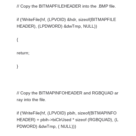
// Copy the BITMAPFILEHEADER into the .BMP file.
if (!WriteFile(hf, (LPVOID) &hdr, sizeof(BITMAPFILE
HEADER), (LPDWORD) &dwTmp, NULL))
{
return;
}
// Copy the BITMAPINFOHEADER and RGBQUAD ar
ray into the file.
if (!WriteFile(hf, (LPVOID) pbih, sizeof(BITMAPINFO
HEADER) + pbih->biClrUsed * sizeof (RGBQUAD), (L
PDWORD) &dwTmp, ( NULL)))