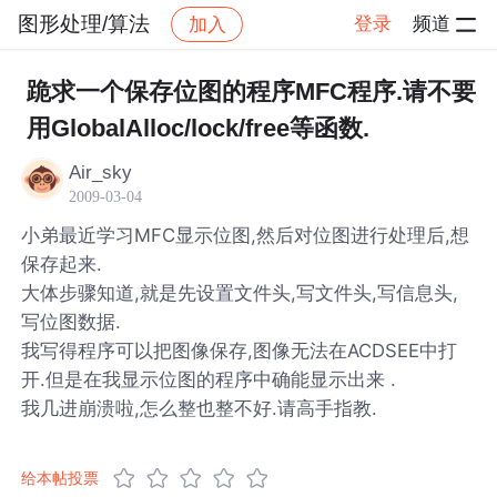
图形处理/算法
登录
频道
加入
帖子详情
社区
图形处理/算法
跪求一个保存位图的程序MFC程序.请不要
用GlobalAlloc/lock/free等函数.
Air_sky
2009-03-04
小弟最近学习MFC显示位图,然后对位图进行处理后,想
保存起来.
大体步骤知道,就是先设置文件头,写文件头,写信息头,
写位图数据.
我写得程序可以把图像保存,图像无法在ACDSEE中打
开.但是在我显示位图的程序中确能显示出来 .
我几进崩溃啦,怎么整也整不好.请高手指教.
给本帖投票