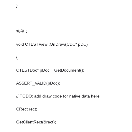
}
实例：
void CTESTView::OnDraw(CDC* pDC)
{
CTESTDoc* pDoc = GetDocument();
ASSERT_VALID(pDoc);
// TODO: add draw code for native data here
CRect rect;
GetClientRect(&rect);