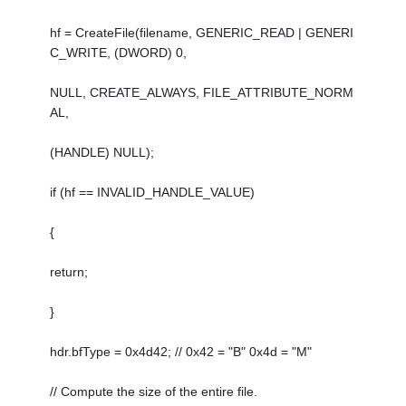
hf = CreateFile(filename, GENERIC_READ | GENERI
C_WRITE, (DWORD) 0,
NULL, CREATE_ALWAYS, FILE_ATTRIBUTE_NORM
AL,
(HANDLE) NULL);
if (hf == INVALID_HANDLE_VALUE)
{
return;
}
hdr.bfType = 0x4d42; // 0x42 = "B" 0x4d = "M"
// Compute the size of the entire file.