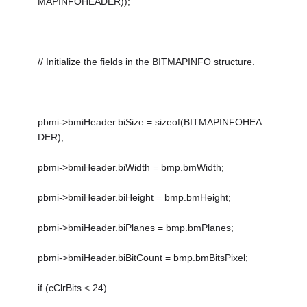
MAPINFOHEADER));
// Initialize the fields in the BITMAPINFO structure.
pbmi->bmiHeader.biSize = sizeof(BITMAPINFOHEA
DER);
pbmi->bmiHeader.biWidth = bmp.bmWidth;
pbmi->bmiHeader.biHeight = bmp.bmHeight;
pbmi->bmiHeader.biPlanes = bmp.bmPlanes;
pbmi->bmiHeader.biBitCount = bmp.bmBitsPixel;
if (cClrBits < 24)