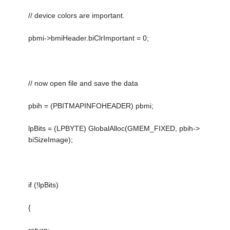
// device colors are important.
pbmi->bmiHeader.biClrImportant = 0;
// now open file and save the data
pbih = (PBITMAPINFOHEADER) pbmi;
lpBits = (LPBYTE) GlobalAlloc(GMEM_FIXED, pbih->
biSizeImage);
if (!lpBits)
{