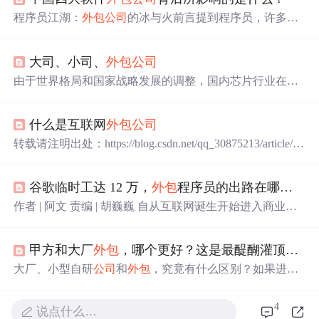
程序员江湖：
外包
公司
的冰与火前言提到程序员，许多人
首先想到的便是高薪、高智商和
丰厚
的福利。然而，在这
光鲜的外表下，程序员行业同样隐藏着不为人知的另一
大司、小司、
外包
公司
面。今天，我们将深入探讨一个特殊群体——
外包
公司
的
程序员。他们是IT行业的“临时工”，还是技术创新的中坚
由于世界格局和国家战略发展的调整，国内芯片行业在最
力量？让我们一起走进
外包
公司
的世界，揭示那里的冰与
近一两年迎来了前所未有的繁荣发展阶段，行业也受到了
火。1. 四大金刚：国内软件
外包
的领军者提到中国的软件
社会各个阶层的关注和了解，芯片工程师的名头也比前些
外包
公司
，就不得不提“四大金刚”...
什么是互联网
外包
公司
年响亮了不少。或许，真如那句老话所言；大家你我，都
活在了最好的时代！ 笔者也在最近一段时间里，因为业务
转载请注明出处：https://blog.csdn.net/qq_30875213/article/de
关系认识了一些新朋友，也重拾了一些老交情。假期期
tails/88043958 在互联网行业，大家应该对
外包
一点都不陌
间，三五好友齐聚一堂。闲言碎语，就当下市场行情、风
生吧。
外包
一般包括
项目
外包
和人力
外包
。有的
公司
想做
口业务、人员流转、
公司
产品等等业界新闻趣事品茶简
谷歌临时工达 12 万，
外包
程序员的出路在哪里？
一个产品，但是自己没有研发团队，就会将这个产品
外包
叙，不禁感慨良多。在经过老友新朋的授权允许下，这里
给能做这个产品的
公司
做，这个就叫
项目
外包
。有一些大
作者 | 阿文 责编 | 胡巍巍 自从互联网诞生开始进入商业领
将一些风言疯语，插科打诨汇总一文。分享给各位读者。
公司
，想快速的做出来一个产品，需要大量的开发人员，
域运后，很多国内外的高科技
公司
一直对外宣传他们的企
无需对号入座，
往往这个时候会找第三方的人...
业文化，最常见的关键词就是“扁平化管理”，“高福利”，
甲方和大厂
外包
，哪个更好？这是最醍醐灌顶的回答
“高薪资”，“平等”，"人性化" 等等。与传统企业相比较，
高科技企业的风格总是很令人憧憬和向往。 谷歌
公司
，为
大厂、小型自研
公司
和
外包
，究竟有什么区别？如果进不
员工提供免费交通车，以及奢华的食堂，每栋大楼都有咖
了大厂，我去大厂当
外包
行不行？
啡厅和餐厅，每个餐饮都有自己的餐饮风格，来满足世界
4
说点什么…
各地的员工...