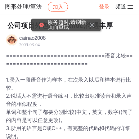
图形处理/算法
登录
频道
加入
帖子详情
社区
图形处理/算法
服务超时,请刷新
公司项目外包2个&#xff0c;待遇丰厚
页面重试
cainao2008
2009-03-04
=============================语音比较==
========================
1.录入一段语音作为样本，在次录入以后和样本进行比
较。
2.说话人不需进行语音练习，比较出标准读音和录入声
音的相似程度，
单词和整个句子都要分别比较(中文，英文，数字)(句子
的内容是可以任意更改)。
3.所用的语言是C或C++，有完整的代码和代码的详细
说明。