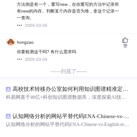
方法倒是有一个，重写new，在你重写的方法中记录所
有new的内存。判断某个内存是否为堆，拿这个记录一
一查询。
2009-03-05
hongzao
赞
你要检测这干吗? 有什么需求吗
2009-03-04
——到底了——
高校技术转移办公室如何利用知识图谱精准定位产业需求与技术适配点？.docx
科易网基于40亿+科创知识图谱数据库，深度探索AI技术
在技术转移、成果转化、技术经纪、知识产权、产业创
新、科技招商等垂直领域的多样化应用场景，研究科技创
认知网络分析的网站平替代码ENA-Chinese-vs-English-reproducible.zip
新领域的AI+数智化解决方案，推动科技创新与产业创新
智能化发展。
认知网络分析的网站平替代码ENA-Chinese-vs-English-repro
ducible.zip