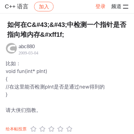
C++ 语言
登录
频道
加入
帖子详情
社区
C++ 语言
如何在C&#43;&#43;中检测一个指针是否
指向堆内存&#xff1f;
abc880
2009-03-04
比如：
void fun(int* pInt)
{
//在这里能否检测pInt是否是通过new得到的
}
请大侠们指教。
给本帖投票