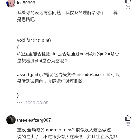
ice50303
赞
我看你的表达有点问题，我按我的理解给你个……算
是思路吧
void fun(int* pInt)
{
//在这里能否检测pInt是否是通过new得到的=？=是否
是想检测pInt是否为空呢？
assert(pInt); //需要包含头文件 include<assert.h> ; 只
是做测试用的，实际运行时可删除
}
2009-03-05
threeleafzerg007
赞
重载 全局域的 operator new? 貌似没人这么做过！
说的过头了，不过很少有人这样做，并且往往不是非