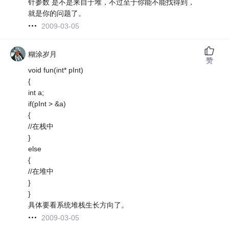
针参数 是不是来自于堆，不过至于你能不能找得到，
就是你的问题了。
2009-03-05
糊涂岁月
赞
void fun(int* pInt)
{
int a;
if(pInt > &a)
{
//在栈中
}
else
{
//在堆中
}
}
具体要看系统堆栈生长方向了。
2009-03-05