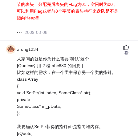
节的表头，分配完后表头的Flag为01，空闲时为00；
可以利用Flag或者前8个字节的表头特征来盘队是不是
指向Heap!!!
2009-03-08
arong1234
赞
人家问的就是你为什么需要“确认”这个
[Quote=引用 2 楼 abc880 的回复:]
比如这样的需求：在一个类中保存另一个类的指针。
class Array
{
void SetPtr(int index, SomeClass* ptr);
private:
SomeClass* m_pData;
};
我要确认SetPtr获得的指针ptr是指向堆内存。
[/Quote]