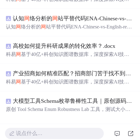
在技术转移、成果转化、技术经纪、知识产权、产业创
新、科技招商等垂直领域的多样化应用场景，研究科技创
认知
网
络分析的
网
站平替代码ENA-Chinese-vs-English-reproducible.zip
新领域的AI+数智化解决方案，推动科技创新与产业创新
智能化发展。
认知
网
络分析的
网
站平替代码ENA-Chinese-vs-English-repro
ducible.zip
高校如何提升科研成果的转化效率？.docx
科易
网
基于40亿+科创知识图谱数据库，深度探索AI技术
在技术转移、成果转化、技术经纪、知识产权、产业创
新、科技招商等垂直领域的多样化应用场景，研究科技创
产业招商如何精准匹配？招商部门苦于找不到符合产业链补链强链方向的目标企业怎么办？.docx
新领域的AI+数智化解决方案，推动科技创新与产业创新
智能化发展。
科易
网
基于40亿+科创知识图谱数据库，深度探索AI技术
在技术转移、成果转化、技术经纪、知识产权、产业创
新、科技招商等垂直领域的多样化应用场景，研究科技创
大模型工具Schema枚举鲁棒性工具｜原创源码+测试+离线报告
新领域的AI+数智化解决方案，推动科技创新与产业创新
智能化发展。
原创 Tool Schema Enum Robustness Lab 工具，测试大小
写、别名、未知枚举、空值与多语言取值对工具参数校验
和修复的影响。压缩包包含完整源码、3 项自动化测试、
可复现合成示例、离线 HTML/JSON/SVG 报告、1080×720
说点什么…
真实运行效果图、README、运行说明、功能清单、MIT