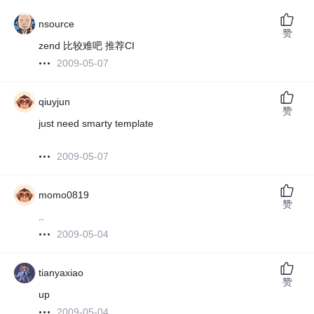
nsource
赞
zend 比较难吧 推荐CI
2009-05-07
qiuyjun
赞
just need smarty template
2009-05-07
momo0819
赞
..
2009-05-04
tianyaxiao
赞
up
2009-05-04