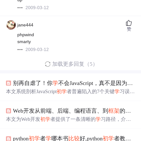
2009-03-12
jane444
赞
phpwind
smarty
2009-03-12
加载更多回复（5）
别再自虐了！你
学
不会JavaScript，真不是因为你笨（99%的新手都死在这7个坑里）
本文系统剖析JavaScript
初
学
者普遍陷入的7个关键
学
习误
区：机械背语法、盲目刷教程、过早
学
框架
、畏惧报错、
无目标练习、无效自我
比较
及闭门造车。强调应聚焦问题
Web开发从前端、后端、编程语言、到
框架
的
初
学
解决、主动调试、项目驱动和渐进式夯实基础（函数/作用
域/DOM/数组/对象），指出ECMAScript本质是逻辑训练而
本文为Web开发
初
学
者提供了一条清晰的
学
习路径，介绍
非记忆考核，纠正
学
习策略比单纯投入时间更重要。
了前端与后端的区别，推荐了适合
初
学
者的编程语言与
框
架
。
python
初
学
者
学
哪本书
比较
好,python
初
学
者教程视频