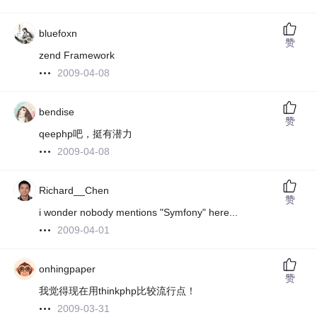
bluefoxn
赞
zend Framework
2009-04-08
bendise
赞
qeephp吧，挺有潜力
2009-04-08
Richard__Chen
赞
i wonder nobody mentions "Symfony" here...
2009-04-01
onhingpaper
赞
我觉得现在用thinkphp比较流行点！
2009-03-31