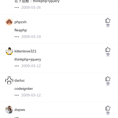
在下提醒：thinkphp+jquery
2009-03-26
phpzxh
赞
fleaphp
2009-03-19
kittenlove321
赞
thinkphp+jquery
2009-03-12
darluc
赞
codeigniter
2009-03-12
dxpws
赞
up