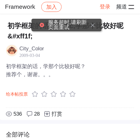
Framework
登录
频道
加入
帖子详情
社区
Framework
服务超时,请刷新
初学框架的话&#xff0c;学那个比较好呢
页面重试
&#xff1f;
City_Color
2009-03-04
初学框架的话，学那个比较好呢？
推荐个，谢谢。。。
给本帖投票
536
28
打赏
全部评论