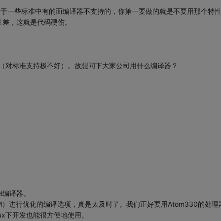
对于一些标准中有的而编译器不支持的，你第一要做的就是不要用那个特
性差，这就是代码硬伤。
没好感（对标准支持极不好）。故想问下大家公司用什么编译器？
l编译器。
m（凌动TM）进行优化的编译选项，真是太及时了。我们正好要用Atom330的处理
在Linux下开发也能很方便地使用。