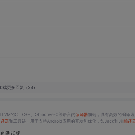
加载更多回复（28）
VM的C、C++、Objective-C等语言的
编译器
前端，具有高效的编译速
编译器
和工具链，用于支持Android应用的开发和优化，如Jack和Jill
编译
积极参与了LLVM项目的开发和优化，为LLVM提供了许多针对英特尔架
器
的测试版