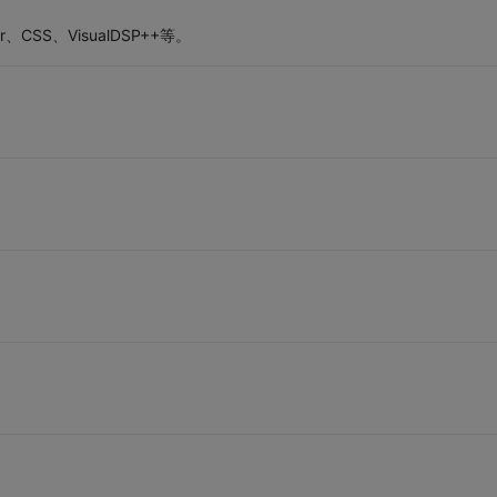
CSS、VisualDSP++等。