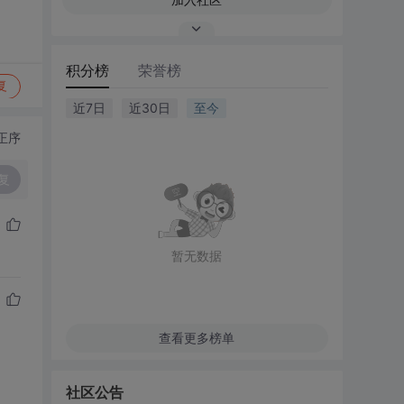
积分榜
荣誉榜
复
近7日
近30日
至今
正序
复
暂无数据
查看更多榜单
社区公告