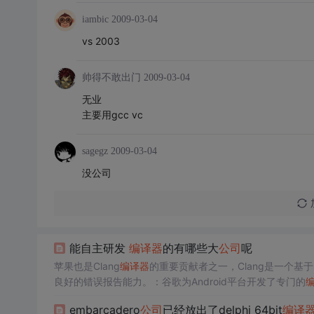
iambic
2009-03-04
vs 2003
帅得不敢出门
2009-03-04
无业
主要用gcc vc
sagegz
2009-03-04
没公司
能自主研发
编译器
的有哪些大
公司
呢
苹果也是Clang
编译器
的重要贡献者之一，Clang是一个基于LL
良好的错误报告能力。：谷歌为Android平台开发了专门的
等，不过现在已逐渐转向使用更现代的编译技术。：英特尔也
embarcadero
公司
已经放出了delphi 64bit
编译
优化和改进，以提升
编译器
在英特尔平台上的性能表现。