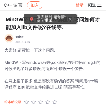
C++ 语言
登录
频道
加入
帖子详情
社区
C++ 语言
服务超时,请刷新
MinGW环境下,纯SDK编程序,请问如何才
页面重试
能加入lib文件呢?在线等.
antss
2009-03-04
大家好,请帮忙一下这个问题.
MinGW下写windows程序,sdk编程,在用到winreg.h的
时候出现了好多错误,将近60个错误一个警告.
在网上搜了很多,但是都没有确切的答案.请问用gcc编
译程序,如何把lib文件给装进去呢?请高手帮忙.
给本帖投票