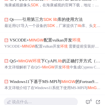
海康威视摄像头
SDK
，在海康威视的官网下载，地址：htt
p://www.hikvision.com/cn/download_61.html 本文讲的是用wi
ndow10 +qt 5.12 +
mingw
编译 ，非msvc或者mfcvisualstudio
Qt——引用第三方
SDK
lib
库的使用方法
版本。 1.导入
SDK
连接到Qt项目中，也就是导入dll动态链
和.
lib
库。 把程序所需要的.dll
文件
和相应的库
文件
都拷贝
最近用QT导入一个设备的
SDK
，厂家提供了
lib
库、头
文件
到程序目录下 注意：一个.dll
文件
所对应的库
文件
，应该名
、dll库，
文件
比较齐全，本以为挺简单的事，结果折腾了
字是相同的，有的.dll
文件
是存在依赖关系 的，必须同时...
一天，从开始pro
文件
中添加库的语法问题，到怀疑
MinG
VSCODE+
MINGW
配置vulkan开发
环境
W
还是MSVC编译器的问题，都试了个遍，最后冷静下来
终于解决了，再次记录下来，网上查到的资料好多都太有
VSCODE+
MINGW
配置vulkan开发
环境
需要提前安装好vsc
误导性了，希望后来者别再误入歧途。
ode+
mingw
本文配置的内容： glfw glm vulkan
SDK
软件下
载及安装 Vulkan
SDK
下载 Vulkan官方地址 测试 打开安装
Qt5+
MinGW
环境
下CyAPI.
lib
的正确打开方式（附避坑指南）
目录/Vulkan
SDK
/版本/Bin/vkcube.exe 显示如下即为安装成
功： GLFW GLFW官方地址 GLM GLM官方地址 配置 头
本文详细解析了在Qt5+
MinGW
开发
环境
中集成Cypress Cy
文件
的导...
API.
lib
库进行USB通信的完整方案。针对官方库与
MinGW
编译器ABI不兼容的核心问题，提供了获取并使用
MinGW
Windows11下基于MS-MPI与
MinGW
的Fortran90并行计算
编译版CyAPI.
lib
的实战路径，涵盖项目配置、设备操作类
编写、常见链接错误排查及性能优化建议，帮助开发者高
本文详细介绍了在Windows11系统下使用MS-MPI与
MinGW
效实现Windows平台下的Qt USB上位机开发。
搭建Fortran90并行计算
环境
的完整指南。从
环境
准备、核
心组件安装配置到实战开发，逐步讲解如何实现轻量化MP
6
说点什么…
I并行开发，包括关键库
文件
生成、
环境
变量优化以及从He