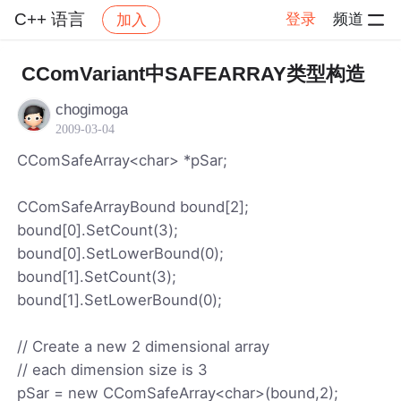
C++ 语言
登录
频道
加入
帖子详情
社区
C++ 语言
CComVariant中SAFEARRAY类型构造
chogimoga
2009-03-04
CComSafeArray<char> *pSar;
CComSafeArrayBound bound[2];
bound[0].SetCount(3);
bound[0].SetLowerBound(0);
bound[1].SetCount(3);
bound[1].SetLowerBound(0);
// Create a new 2 dimensional array
// each dimension size is 3
pSar = new CComSafeArray<char>(bound,2);