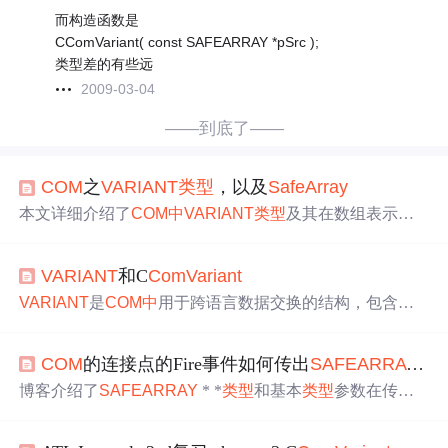
而构造函数是
CComVariant( const SAFEARRAY *pSrc );
类型差的有些远
2009-03-04
——到底了——
COM
之
VARIANT
类型
，以及
Saf
eAr
ray
本文详细介绍了
COM
中
VARIANT
类型
及其在数组表示的
应用。
VARIANT
是一种灵活的数据
类型
，能够容纳多种基
本数据
类型
。
SAF
EAR
RAY
则用于表示
VARIANT
数组，通
VARIANT
和C
Com
Variant
过
Saf
eAr
ray
Create等API创建、访问和销毁数组。
VARIANT
是
COM
中
用于跨语言数据交换的结构，包含枚
举
类型
vt和联合体，能表示多种
类型
。C
Com
Variant
是ATL
库
中
的类，简化了
VARIANT
的使用，提供了
构造
、赋值、
COM
的连接点的Fire事件如何传出
SAF
EAR
RAY
* 
清理等功能。C
Com
Variant
通过Attach、Detach、Copy等方
法管理
VARIANT
的生命周期，方便在不同
COM
组件间传
博客介绍了
SAF
EAR
RAY
* *
类型
和基本
类型
参数在传入Fi
递数据。
re事件方法里的处理方法。以LONG型为例展示基本
类型
参数处理，同时给出
SAF
EAR
RAY
* *
类型
的处理方法，