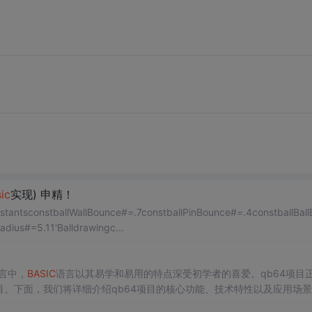
ic
实现) 申精！
ballWallBounce#=.7constballPinBounce#=.4constballBall
dius#=5.11'Balldrawingc...
言中，
BASIC
语言以其易学和易用的特点深受初学者的喜爱。qb64项目
。下面，我们将详细介绍qb64项目的核心功能、技术特性以及应用场景
+
OpenGL
语言编译器，能够为Windows (XP及以上...