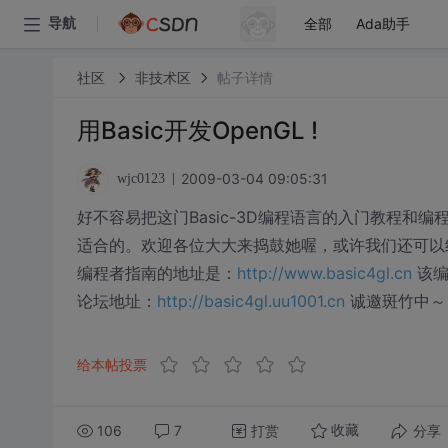
全部
Ada助手
导航
社区
非技术区
帖子详情
用Basic开发OpenGL !
2009-03-04 09:05:31
wjc0123
好不容易把这门Basic-3D编程语言的入门教程和
适合的。欢迎各位大大来捣鼓她喔，或许我们还可以
编程者指南的地址是：
http://www.basic4gl.cn
该编
论坛地址：
http://basic4gl.uu1001.cn
诚邀斑竹中～
给本帖投票
106
7
打赏
分享
收藏