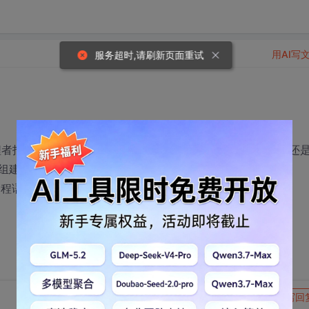
用AI写
服务超时,请刷新页面重试
编程者指南都翻译了，感觉用它来学习编程以及制作2D/3D游戏还
组建个小团队开发个联网的游戏出来！
程语言的下载地址也是这里～
转发到动态
举报
写回