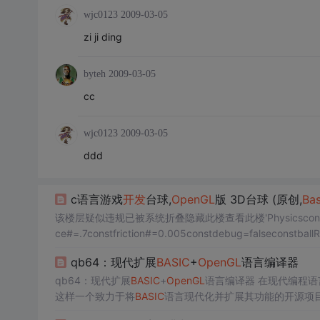
wjc0123
2009-03-05
zi ji ding
byteh
2009-03-05
cc
wjc0123
2009-03-05
ddd
c语言游戏
开发
台球,
OpenGL
版 3D台球 (原创,
Bas
该楼层疑似违规已被系统折叠隐藏此楼查看此楼'Physicsconstantsconst
ce#=.7constfriction#=0.005constdebug=falseconstballRa
qb64：现代扩展
BASIC
+
OpenGL
语言编译器
qb64：现代扩展
BASIC
+
OpenGL
语言编译器 在现代编程语
这样一个致力于将
BASIC
语言现代化并扩展其功能的开源项目
项目介绍 qb64是一个兼容QB4.5/Q
Basic
的现代扩展
BASIC