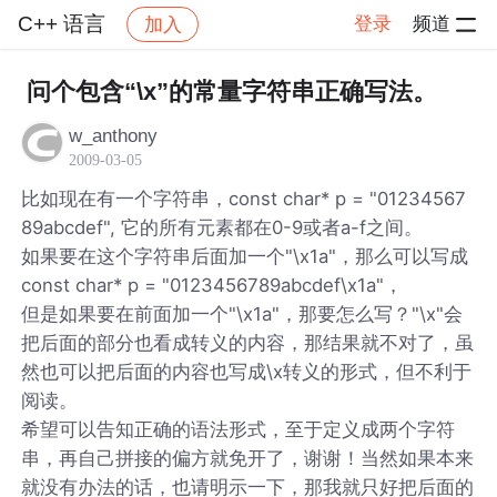
C++ 语言
登录
频道
加入
帖子详情
社区
C++ 语言
问个包含“\x”的常量字符串正确写法。
w_anthony
2009-03-05
比如现在有一个字符串，const char* p = "01234567
89abcdef", 它的所有元素都在0-9或者a-f之间。
如果要在这个字符串后面加一个"\x1a"，那么可以写成
const char* p = "0123456789abcdef\x1a"，
但是如果要在前面加一个"\x1a"，那要怎么写？"\x"会
把后面的部分也看成转义的内容，那结果就不对了，虽
然也可以把后面的内容也写成\x转义的形式，但不利于
阅读。
希望可以告知正确的语法形式，至于定义成两个字符
串，再自己拼接的偏方就免开了，谢谢！当然如果本来
就没有办法的话，也请明示一下，那我就只好把后面的