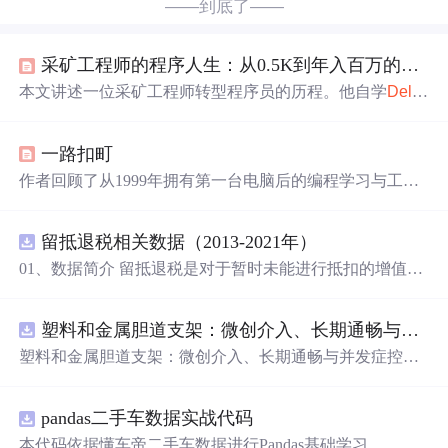
——到底了——
采矿工程师的程序人生：从0.5K到年入百万的成长之路
本文讲述一位采矿工程师转型程序员的历程。他自学
Delp
hi
等技术，从月薪0.5K起步，历经求职挫折，后在多家公
司积累经验。2009年创业，开发影像工作站，通过项目合
一路扣町
作、合同收入不断提升收入，最终实现月均收入80K左
右，走上年入百万的成长之路。
作者回顾了从1999年拥有第一台电脑后的编程学习与工作
历程。先后接触
Delphi
、VB、PHP、Java等编程语言，做
过个人网站，参与过新泰平台编程和毕业设计。工作中经
留抵退税相关数据（2013-2021年）
历了不适应，对
Delphi
有了新认识，最终进入Java时代。
01、数据简介 留抵退税是对于暂时未能进行抵扣的增值
税，但将来可以抵扣的“进项”增值税进行提前退还。这种
情况通常出现在进项税额大于销项税额时，即形成了留抵
塑料和金属胆道支架：微创介入、长期通畅与并发症控制驱动全球市场增长.docx
税额。简单来说，就是企业现在还不能抵扣的增值税，可
以予以提前全额退还。 留抵退税是一项重要的税收政策优
塑料和金属胆道支架：微创介入、长期通畅与并发症控制
惠措施，旨在减轻企业税收负担、促进经济发展。企业应
驱动全球市场增长
充分了解并合理利用这一政策优惠措施。 数据名称：留抵
退税相关数据 数据年份：2013-2021年 02、相关数据 证券
pandas二手车数据实战代码
代码、证券简称、会计期间、上市日期、行业代码、行业
本代码依据懂车帝二手车数据进行Pandas基础学习