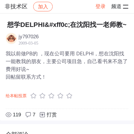
非技术区
登录
频道
加入
帖子详情
社区
非技术区
想学DELPHI&#xff0c;在沈阳找一老师教~
jy797026
2009-03-05
我以前做PB的 ，现在公司要用 DELPHI，想在沈阳找
一能教我的朋友，主要公司项目急，自己看书来不急了
费用好说~
回帖留联系方式！
给本帖投票
119
7
打赏