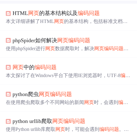
HTML
网页
的基本结构以及
编码
问题
本文详细讲解了HTML
网页
的基本结构，包括标准文档结
构及各部分功能。阐述了字符
编码
问题
，强调使用UTF - 8
编码
的好处及设置方法，还介绍了常见
编码
问题
的解决办
phpSpider如何解决
网页
编码
问题
法。此外，说明了HTML语义化结构的重要性及常见语义
化标签，最后推荐了HTML常用工具。
使用phpSpider进行
网页
数据爬取时，解决
网页
编码
问题
很
关键。可通过PHP内置函数如iconv()、mb_convert_encoding
()进行
编码
转换，自动检测
网页
编码
，处理特殊字符，同
网页
中的
编码
问题
时要注意文件、数据库和服务器
编码
一致，以确保爬取数
据正确。
本文探讨了在Windows平台下使用IE浏览器时，UTF-8
编码
的
网页
可能出现的显示
问题
，尤其是在未设置自动选择
编
码
的情况下。文章详细解释了
问题
产生的原因，并给出了
python爬虫
网页
编码
问题
解决方案。
在使用爬虫爬取多个不同网站的新闻
网页
时，会遇到
编码
问题
。爬取内容默认是utf - 8
编码
，但中文
网页
常用'gb213
2'或'gbk'
编码
，导致正文乱码。解决办法是先提取
网页
本身
python urllib爬取
网页
编码
问题
编码
，再按此
编码
解码，遇到‘gbk’
编码
网页
可能有字无法
解码属正常。
使用Python urllib库爬取
网页
时，可能会遇到
编码
问题
。通
过调用urlopen()获取
网页
后，使用info()查看
编码
类型。若