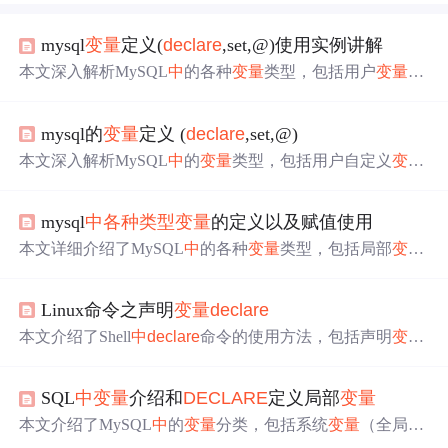
mysql
变量
定义(
declare
,set,@)使用实例讲解
本文深入解析MySQL
中
的各种
变量
类型，包括用户
变量
、
全局
变量
、会话
变量
及局部
变量
。阐述了每种
变量
的特
点、
作用
范围
及定义方式，如使用set与
declare
的不同场
mysql的
变量
定义 (
declare
,set,@)
景，并提供了实例说明。
本文深入解析MySQL
中
的
变量
类型，包括用户自定义
变量
、系统
变量
、会话
变量
和全局
变量
的定义及使用方法。通
过实例展示了局部
变量
与用户
变量
的区别，以及如何使用
d
mysql
中
各种类型
变量
的定义以及赋值使用
eclare
和set语句来定义
变量
。
本文详细介绍了MySQL
中
的各种
变量
类型，包括局部
变量
、用户
变量
、会话
变量
及全局
变量
。阐述了每种
变量
的特
点、
作用
范围
及应用场景，并提供了丰富的示例。
Linux命令之声明
变量
declare
本文介绍了Shell
中
declare
命令的使用方法，包括声明
变量
、显示
变量
、数值运算、查看
变量
属性、转换为环境
变量
、声明整型
变量
、取消
变量
属性、设置只读
变量
以及声明
SQL
中
变量
介绍和
DECLARE
定义局部
变量
数组
变量
等。
declare
命令允许在当前shell环境
中
定义和管
理
变量
，对于理解和操作shell脚本的
变量
管理非常有帮
本文介绍了MySQL
中
的
变量
分类，包括系统
变量
（全局与
助。
会话）和用户自定义
变量
（局部与用户
变量
）。重点讲解