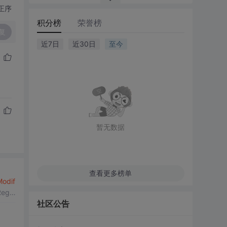
正序
积分榜
荣誉榜
复
近7日
近30日
至今
暂无数据
查看更多榜单
odif
Regr
社区公告