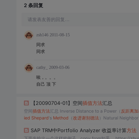
2 条
回复
请发表友善的回复…
zsh146
2011-08-15
同求
同求
cathy_
2009-03-06
唉，。。。
自己 顶 下
【20090704-01】空间
插值
方
法
汇总
空间
插值
方
法
汇总 Inverse Distance to a Power（
反
距离
加
ied
Shepard
's
Method
（
改进
谢别
德
法
）Natural Neigh
ession（多元回归
法
）Radi...
SAP TRM中Portfolio Analyzer 收益率计算
方
法
下面先给出一个这样的例子，c