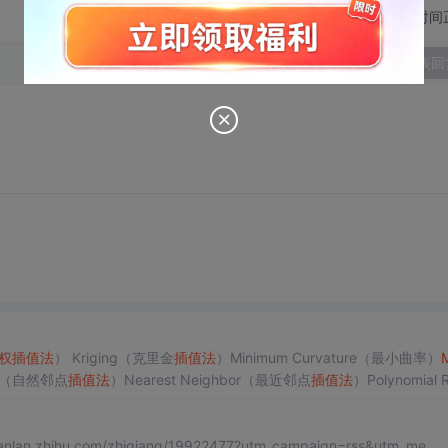
切换为时间
发表回
权
插值
法
） Kriging（克里金
插值
法
）Minimum Curvature（最小曲率）
M
bor（自然邻点
插值
法
）Nearest Neighbor（最近邻点
插值
法
）Polynomial 
opy from知乎。 https://zhuanlan.zhihu.com/zhiqiang/19922477?utm_campaign=rss&utm_me...