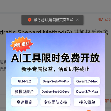
用AI写
服务超时,请刷新页面重试
ratic Shepard Method(改进加权反距离
是要vc实现还没有清晰思路，希望有代码的朋友能帮忙。
践测试的那更好了，
转发到动态
举报
写回