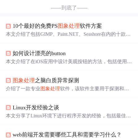
——到底了——
10个最好的免费PS
图象处理
软件方案
本文介绍了包括GIMP、Paint.NET、Seashore在内的十款免
费图像编辑工具，这些工具不仅功能强大，而且易于使
用，适合不同需求的用户。无论是专业摄影师还是普通用
如何设计漂亮的button
户，都能找到适合自己的图像编辑解决方案。
本文介绍了在iOS应用中设计美观按钮的方法，包括使用P
S设计按钮并导入PNG文件、利用resizableImageWithCapIns
ets进行优化等技巧。
图象处理
之脑白质异常探测
介绍了一款专业
图象处理
软件，该软件主要用于探测和分
析脑部白质异常，并提供自动化及半自动化的探测方式。
软件能快速给出准确结果，并提供三维图像显示脑白质异
Linux开发经验之谈
常及脑心室位置。
本文分享了Linux环境下进行程序开发的经验，包括最佳开
发语言、工具集、可视化开发工具、代码阅读工具、调试
工具等，并提供了开发方向建议。
web前端开发需要哪些工具和需要学习什么？