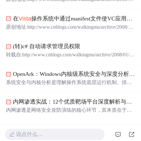
11/1034678.html有关如何动态请求权限请参考我另外一篇
文章（在
Vista
的UAC下检查程序是否具有Admin权限及应
在
Vista
操作系统中通过manifest文件使VC应用程序获得管理员权限 收藏
用程序的权限切换 ） 以前写过
IFEO
映像劫持解除程序。
但是因为在
VISTA
下的关系，需要自己设置使用管理员权
原创地址:http://www.cnblogs.com/walkingmu/archive/2008/01/
限运行。自己玩的时候还不觉得什么，最近同
11/1034678.html有关如何动态请求权限请参考我另外一篇
文章（在
Vista
的UAC下检查程序是否具有Admin权限及应
(转)c# 自动请求管理员权限
用程序的权限切换 ） 以前写过
IFEO
映像劫持
转载自:http://www.cnblogs.com/walkingmu/archive/2008/01/1
1/1034678.html 以前写过
IFEO
映像劫持解除程序。但是因
为在
VISTA
下的关系，需要自己设置使用管理员权限运
OpenArk：Windows内核级系统安全与深度分析工具实战指南
行。自己玩的时候还不觉得什么，最近同学问我要这个程
序玩，结果怎么也不成功，就是因为没有设置管理员权限
系统安全与内核分析是理解操作系统底层运行机制、排查
的关系。那么怎么才能让程序在没有用户干预下直接请
恶意软件和进行逆向工程的核心领域。其原理在于通过直
求...
接访问系统内核数据结构与API，绕过用户态抽象层，实
内网渗透实战：12个优质靶场平台深度解析与核心技巧
现对进程、线程、模块、句柄及内核对象的深度洞察。这
项技术的价值在于能够有效对抗高级威胁，如Rootkit和无
内网渗透是网络安全攻防演练的核心环节，其本质在于模
文件攻击，为安全分析、应急响应和系统调试提供不可替
拟攻击者在突破边界防御后，在企业内部网络中进行横向
代的视角。应用场景广泛覆盖恶意软件分析、系统异常排
移动、权限提升和数据窃取的过程。理解其原理，需要掌
查、漏洞研究以及软件行为监控。本文聚焦于OpenArk这
握活动目录（Active Directory）、Kerberos认证、横向移动
说点什么…
一开源工具，它凭借其无驱化架构实现了内核级深度检
技术（如PTH、PTT）以及权限维持等基础概念。这项技