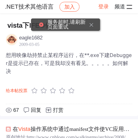
.NET技术其他语言
登录
频道
加入
帖子详情
社区
.NET技术其他语言
服务超时,请刷新
vista下IFEO修改
页面重试
eagle1682
2009-03-05
想用映像劫持禁止某程序运行，在**.exe下建Debugge
r是提示已存在，可是我却没有看见。。。。。如何解
决
给本帖投票
67
回复
打赏
在
Vista
操作系统中通过manifest文件使VC应用程序获得管理员权限
原创地址:http://www.cnblogs.com/walkingmu/archive/2008/01/