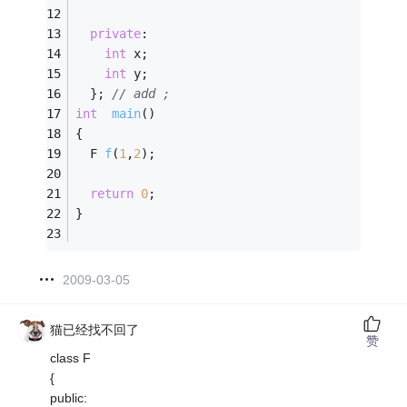
private
:
int
 x;
int
 y;
  }; 
// add ;
int
main
()
{
F 
f
(
1
,
2
)
;
return
0
;
}
2009-03-05
猫已经找不回了
赞
class F
{
public: