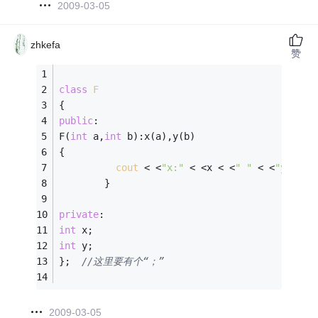
2009-03-05
zhkefa
赞
class
F
{ 
public
: 
F(
int
 a,
int
 b):x(a),y(b) 
{ 
cout
 < <
"x:"
 < <x < <
" "
 < <
"y:"
 < 
        } 
private
: 
int
 x; 
int
 y; 
};  
//这里要有个“；” 
2009-03-05