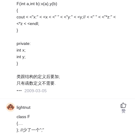
F(int a,int b):x(a),y(b)
{
cout < <"x:" < <x < <" " < <"y:" < <y;// < <" " < <"*z:" <
<*z < <endl;
}
private:
int x;
int y;
}
类跟结构的定义后要加;
只有函数定义不需要.
2009-03-05
lightnut
赞
class F
{....
}; //少了一个";"