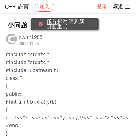
C++ 语言
登录
频道
加入
帖子详情
社区
C++ 语言
服务超时,请刷新
小问题
页面重试
xwmr1988
2009-03-05
#include "stdafx.h"
#include "stdafx.h"
#include <iostream.h>
class F
{
public:
F(int a,int b):x(a),y(b)
{
cout<<"x:"<<x<<" "<<"y:"<<y;//<<" "<<"*z:"<<*z<
<endl;
}