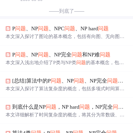
——到底了——
P
问题
、NP
问题
、NPC
问题
、NP hard
问题
本文深入探讨了图论的基本概念，包括有向图、无向图及
其在算法中的应用。同时，详细解析了P
问题
、NP
问题
、
NPC
问题
及NPhard
问题
的区别与联系，阐述了它们在计算
P
问题
、NP
问题
、NP完全
问题
和NP难
问题
复杂度理论中的核心地位。
本文深入浅出地介绍了P类与NP类
问题
的基本概念，包括
多项式时间算法、时间复杂度等，并通过冒泡排序和旅行
家推销
问题
(TSP)等实例，详细阐述了P类、NP类、NPC类
[总结]算法中的P
问题
、NP
问题
、NP完全
问题
和NP
及NP难
问题
的区别与联系。
本文深入探讨了算法复杂度的概念，包括多项式时间算法
（P类
问题
）、多项式时间验证（NP类
问题
）及其相关
问
题
（NPC、NPH）。通过具体案例如冒泡排序，解释了P
到底什么是NP
问题
，NP hard
问题
，NP完全
问题
？
类
问题
的定义及意义。进一步阐述了NP类
问题
的特点及N
P完全
问题
（NPC）的概念，引入
问题
约化的思想，揭示了
本文详细解析了时间复杂度的概念，将其分为常数级、线
NPC
问题
与NP类
问题
之间的联系。最后，简要介绍了NPH
性、平方及指数级复杂度，并强调了在算法设计中选择多
问题
，整体呈现了算法复杂度领域的核心议题。
项式级复杂度的重要性。同时，介绍了P
问题
、NP
问题
和