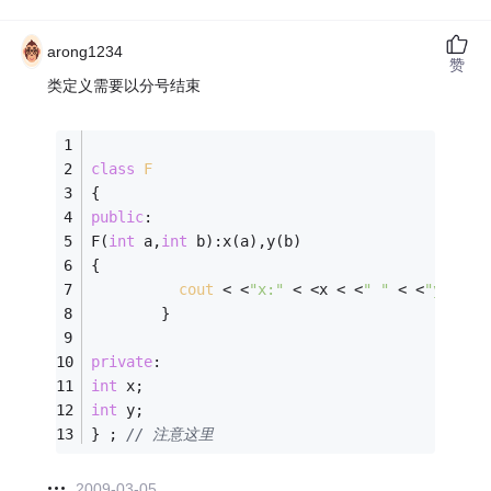
arong1234
赞
类定义需要以分号结束
class
F
{ 
public
: 
F(
int
 a,
int
 b):x(a),y(b) 
{ 
cout
 < <
"x:"
 < <x < <
" "
 < <
"y:"
 < 
        } 
private
: 
int
 x; 
int
 y; 
} ; 
// 注意这里
2009-03-05