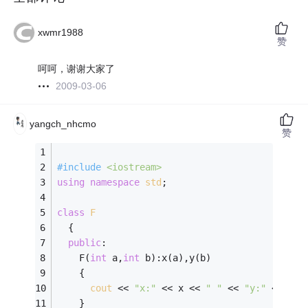
xwmr1988
赞
呵呵，谢谢大家了
2009-03-06
yangch_nhcmo
赞
#
include
<iostream>
using
namespace
std
;
class
F
  {
public
:
    F(
int
 a,
int
 b):x(a),y(b)
    {
cout
 << 
"x:"
 << x << 
" "
 << 
"y:"
 << y;
/
    }