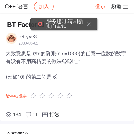
C++ 语言
登录
频道
加入
帖子详情
社区
C++ 语言
服务超时,请刷新
BT Factorial
页面重试
rettyye3
2009-03-05
大致意思是 求n的阶乘(n<=1000)的任意一位数的数字!
有没有不用高精度的做法!谢谢^_^
(比如10! 的第二位是 6)
给本帖投票
134
11
打赏