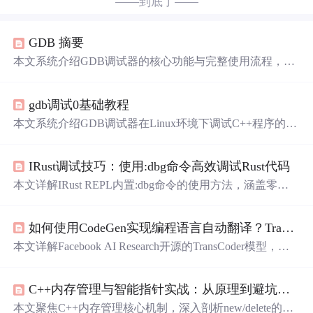
——到底了——
GDB 摘要
本文系统介绍GDB调试器的核心功能与完整使用流程，涵
盖启动程序、设置断点、单步执行、变量与栈帧查看、内
存寄存器分析及多线程调试等关键能力。重点以C语言递
gdb调试0基础教程
归阶乘程序为实战案例，详细演示从编译带调试信息、定
位逻辑错误（如错误函数调用）到修复验证的全过程。同
本文系统介绍GDB调试器在Linux环境下调试C++程序的核
时汇总常用命令、调试技巧、常见问题排查方法及对C/C+
心用法，涵盖带调试信息编译、启动调试、断点设置与管
+/D/Go等语言的支持特性。
理（含条件断点、忽略/启用/禁用）、单步执行（step/next/f
IRust调试技巧：使用:dbg命令高效调试Rust代码
inish）、变量与堆栈查看、命令行参数传递、汇编级调试
等关键技术点，并通过阶乘溢出实例完整演示问题定位全
本文详解IRust REPL内置:dbg命令的使用方法，涵盖零配
流程。
置启动、表达式调试、GDB/LLDB调试器集成、步进调
试、复杂数据结构查看及循环条件调试等核心功能，并解
如何使用CodeGen实现编程语言自动翻译？TransCoder实战教程
析其通过临时代码生成、带调试符号编译和断点自动设置
实现的底层原理，同时提供调试器安装、无响应处理与调
本文详解Facebook AI Research开源的TransCoder模型，基
用栈查看等常见问题解决方案。
于无监督Transformer实现C++、Java、Python三语言互译。
涵盖环境搭建、命令行/Python API调用、束搜索优化、批
C++内存管理与智能指针实战：从原理到避坑指南
量处理、CA@1与BLEU评估指标、BPE自定义、模型微调
及GPU加速等核心技术要点，并分析其在遗留系统迁移、
本文聚焦C++内存管理核心机制，深入剖析new/delete的手